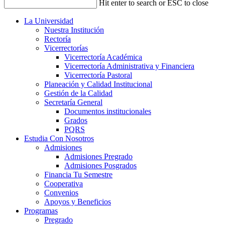
Hit enter to search or ESC to close
La Universidad
Nuestra Institución
Rectoría
Vicerrectorías
Vicerrectoría Académica
Vicerrectoría Administrativa y Financiera
Vicerrectoría Pastoral
Planeación y Calidad Institucional
Gestión de la Calidad
Secretaría General
Documentos institucionales
Grados
PQRS
Estudia Con Nosotros
Admisiones
Admisiones Pregrado
Admisiones Posgrados
Financia Tu Semestre
Cooperativa
Convenios
Apoyos y Beneficios
Programas
Pregrado