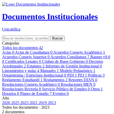
Documentos Institucionales
Unicatólica
Buscar
Categorías
Todos los documentos
42
Actas
0
Actas de Consiliatura
0
Acuerdos Consejo Académico
1
Acuerdos Consejo Superior
0
Acuerdos Consiliatura
7
Banner v9.0
0
Certificados Legales
0
Código de Buen Gobierno
0
Decretos
Arzobispales
2
Estatutos
2
Informes de Gestión Institucional
0
Lineamientos y guías
4
Manuales
1
Modelo Pedagógico
1
Organigrama / Estructura Institucional
0
PDI
1
PEI
1
Políticas
3
Reglamento Estudiantil
1
Reglamentos
2
Reportes DIAN
0
Resoluciones Consejo Académico
0
Resoluciones MEN
0
Resoluciones Rectoría
8
Servicio Público de Empleo
0
Otros
1
Horarios
0
Planes de Estudio
7
Eventos
0
Año
2026
2025
2023
2021
2019
2013
Todos los documentos · 2023
2 documentos