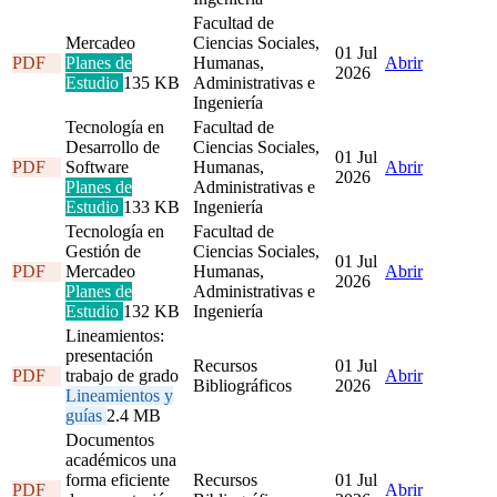
Facultad de
Mercadeo
Ciencias Sociales,
01 Jul
PDF
Planes de
Humanas,
Abrir
2026
Estudio
135 KB
Administrativas e
Ingeniería
Tecnología en
Facultad de
Desarrollo de
Ciencias Sociales,
01 Jul
PDF
Software
Humanas,
Abrir
2026
Planes de
Administrativas e
Estudio
133 KB
Ingeniería
Tecnología en
Facultad de
Gestión de
Ciencias Sociales,
01 Jul
PDF
Mercadeo
Humanas,
Abrir
2026
Planes de
Administrativas e
Estudio
132 KB
Ingeniería
Lineamientos:
presentación
Recursos
01 Jul
PDF
trabajo de grado
Abrir
Bibliográficos
2026
Lineamientos y
guías
2.4 MB
Documentos
académicos una
forma eficiente
Recursos
01 Jul
PDF
Abrir