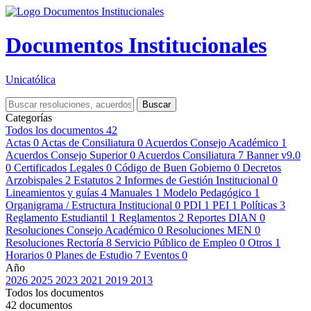
Documentos Institucionales
Unicatólica
Buscar
Categorías
Todos los documentos
42
Actas
0
Actas de Consiliatura
0
Acuerdos Consejo Académico
1
Acuerdos Consejo Superior
0
Acuerdos Consiliatura
7
Banner v9.0
0
Certificados Legales
0
Código de Buen Gobierno
0
Decretos
Arzobispales
2
Estatutos
2
Informes de Gestión Institucional
0
Lineamientos y guías
4
Manuales
1
Modelo Pedagógico
1
Organigrama / Estructura Institucional
0
PDI
1
PEI
1
Políticas
3
Reglamento Estudiantil
1
Reglamentos
2
Reportes DIAN
0
Resoluciones Consejo Académico
0
Resoluciones MEN
0
Resoluciones Rectoría
8
Servicio Público de Empleo
0
Otros
1
Horarios
0
Planes de Estudio
7
Eventos
0
Año
2026
2025
2023
2021
2019
2013
Todos los documentos
42 documentos