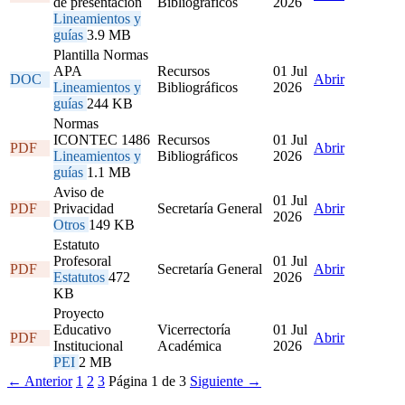
de presentación
Bibliográficos
2026
Lineamientos y
guías
3.9 MB
Plantilla Normas
APA
Recursos
01 Jul
DOC
Abrir
Lineamientos y
Bibliográficos
2026
guías
244 KB
Normas
ICONTEC 1486
Recursos
01 Jul
PDF
Abrir
Lineamientos y
Bibliográficos
2026
guías
1.1 MB
Aviso de
01 Jul
PDF
Privacidad
Secretaría General
Abrir
2026
Otros
149 KB
Estatuto
Profesoral
01 Jul
PDF
Secretaría General
Abrir
Estatutos
472
2026
KB
Proyecto
Educativo
Vicerrectoría
01 Jul
PDF
Abrir
Institucional
Académica
2026
PEI
2 MB
← Anterior
1
2
3
Página 1 de 3
Siguiente →