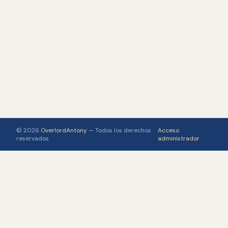
© 2026
OverlordAntony
— Todos los derechos
Acceso
reservados
administrador