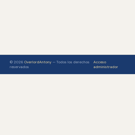
© 2026
OverlordAntony
— Todos los derechos
Acceso
reservados
administrador