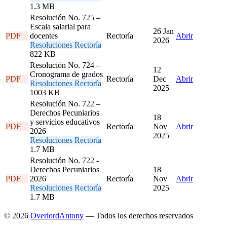
1.3 MB
Resolución No. 725 –
Escala salarial para
26 Jan
PDF
docentes
Rectoría
Abrir
2026
Resoluciones Rectoría
822 KB
Resolución No. 724 –
12
Cronograma de grados
PDF
Rectoría
Dec
Abrir
Resoluciones Rectoría
2025
1003 KB
Resolución No. 722 –
Derechos Pecuniarios
18
y servicios educativos
PDF
Rectoría
Nov
Abrir
2026
2025
Resoluciones Rectoría
1.7 MB
Resolución No. 722 -
Derechos Pecuniarios
18
PDF
2026
Rectoría
Nov
Abrir
Resoluciones Rectoría
2025
1.7 MB
© 2026
OverlordAntony
— Todos los derechos reservados