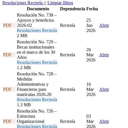
Resoluciones Rectoría
×
Limpiar filtros
Documento
Dependencia
Fecha
Resolución No. 738 –
Apoyos y beneficios
25
PDF
2026-02
Rectoría
Jun
Abrir
Resoluciones Rectoría
2026
2 MB
Resolución No. 729 –
Becas institucionales
26
en el marco de los 30
PDF
Rectoría
Mar
Abrir
Años
2026
Resoluciones Rectoría
1.2 MB
Resolución No. 728 –
Medidas
Administrativas y
16
PDF
Financieras para
Rectoría
Mar
Abrir
matrículas 2026-20
2026
Resoluciones Rectoría
1.3 MB
Resolución No. 726 –
Estructura
03
PDF
Organizacional
Rectoría
Mar
Abrir
Resoluciones Rectoría
2026