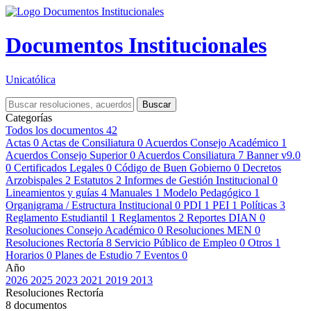
Documentos Institucionales
Unicatólica
Buscar
Categorías
Todos los documentos
42
Actas
0
Actas de Consiliatura
0
Acuerdos Consejo Académico
1
Acuerdos Consejo Superior
0
Acuerdos Consiliatura
7
Banner v9.0
0
Certificados Legales
0
Código de Buen Gobierno
0
Decretos
Arzobispales
2
Estatutos
2
Informes de Gestión Institucional
0
Lineamientos y guías
4
Manuales
1
Modelo Pedagógico
1
Organigrama / Estructura Institucional
0
PDI
1
PEI
1
Políticas
3
Reglamento Estudiantil
1
Reglamentos
2
Reportes DIAN
0
Resoluciones Consejo Académico
0
Resoluciones MEN
0
Resoluciones Rectoría
8
Servicio Público de Empleo
0
Otros
1
Horarios
0
Planes de Estudio
7
Eventos
0
Año
2026
2025
2023
2021
2019
2013
Resoluciones Rectoría
8 documentos