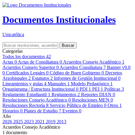
Documentos Institucionales
Unicatólica
Buscar
Categorías
Todos los documentos
42
Actas
0
Actas de Consiliatura
0
Acuerdos Consejo Académico
1
Acuerdos Consejo Superior
0
Acuerdos Consiliatura
7
Banner v9.0
0
Certificados Legales
0
Código de Buen Gobierno
0
Decretos
Arzobispales
2
Estatutos
2
Informes de Gestión Institucional
0
Lineamientos y guías
4
Manuales
1
Modelo Pedagógico
1
Organigrama / Estructura Institucional
0
PDI
1
PEI
1
Políticas
3
Reglamento Estudiantil
1
Reglamentos
2
Reportes DIAN
0
Resoluciones Consejo Académico
0
Resoluciones MEN
0
Resoluciones Rectoría
8
Servicio Público de Empleo
0
Otros
1
Horarios
0
Planes de Estudio
7
Eventos
0
Año
2026
2025
2023
2021
2019
2013
Acuerdos Consejo Académico
1 documento