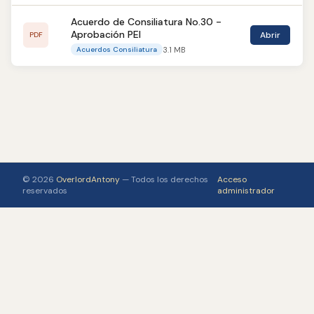
Acuerdo de Consiliatura No.30 -
Aprobación PEI
Abrir
PDF
3.1 MB
Acuerdos Consiliatura
© 2026
OverlordAntony
— Todos los derechos
Acceso
reservados
administrador