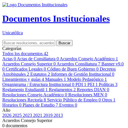
Documentos Institucionales
Unicatólica
Buscar
Categorías
Todos los documentos
42
Actas
0
Actas de Consiliatura
0
Acuerdos Consejo Académico
1
Acuerdos Consejo Superior
0
Acuerdos Consiliatura
7
Banner v9.0
0
Certificados Legales
0
Código de Buen Gobierno
0
Decretos
Arzobispales
2
Estatutos
2
Informes de Gestión Institucional
0
Lineamientos y guías
4
Manuales
1
Modelo Pedagógico
1
Organigrama / Estructura Institucional
0
PDI
1
PEI
1
Políticas
3
Reglamento Estudiantil
1
Reglamentos
2
Reportes DIAN
0
Resoluciones Consejo Académico
0
Resoluciones MEN
0
Resoluciones Rectoría
8
Servicio Público de Empleo
0
Otros
1
Horarios
0
Planes de Estudio
7
Eventos
0
Año
2026
2025
2023
2021
2019
2013
Acuerdos Consejo Superior
0 documentos