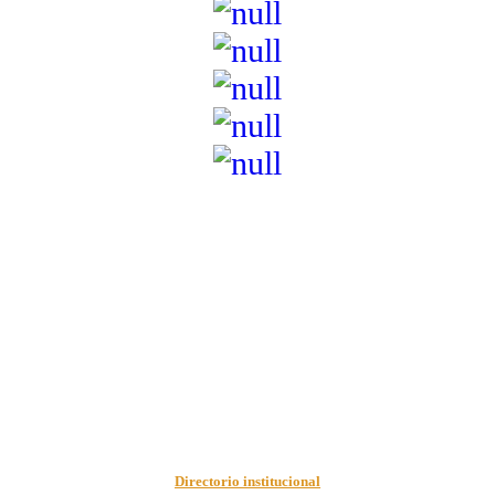
Institución de Educación Superior sujeta a inspección y vigilancia
por el Ministerio de Educación Nacional – Resolución No. 944 de
1996 MEN – SNIES 2731
Sede Principal Cra. 122 No. 12-459 Pance, Cali – Colombia
Teléfono: +57 (2) 555 2767
Para notificaciones judiciales y administrativas comuníquese a:
secretariageneral@unicatolica.edu.co y juridico@unicatolica.edu.co
Directorio institucional