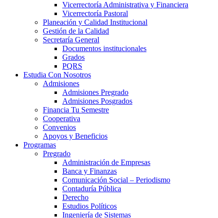
Vicerrectoría Administrativa y Financiera
Vicerrectoría Pastoral
Planeación y Calidad Institucional
Gestión de la Calidad
Secretaría General
Documentos institucionales
Grados
PQRS
Estudia Con Nosotros
Admisiones
Admisiones Pregrado
Admisiones Posgrados
Financia Tu Semestre
Cooperativa
Convenios
Apoyos y Beneficios
Programas
Pregrado
Administración de Empresas
Banca y Finanzas
Comunicación Social – Periodismo
Contaduría Pública
Derecho
Estudios Políticos
Ingeniería de Sistemas