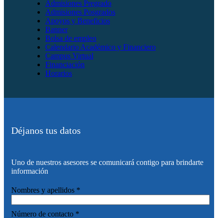
Admisiones Pregrado
Admisiones Posgrados
Apoyos y Beneficios
Banner
Bolsa de empleo
Calendario Académico y Financiero
Campus Virtual
Financiación
Horarios
Déjanos tus datos
Uno de nuestros asesores se comunicará contigo para brindarte
información
de
Nombres y apellidos
*
de
tratamiento
Número de contacto
*