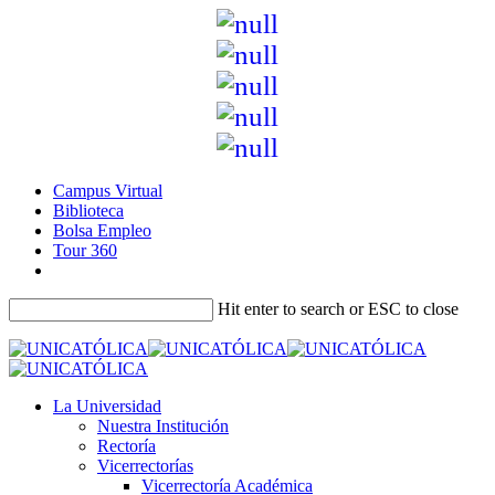
Campus Virtual
Biblioteca
Bolsa Empleo
Tour 360
Hit enter to search or ESC to close
La Universidad
Nuestra Institución
Rectoría
Vicerrectorías
Vicerrectoría Académica