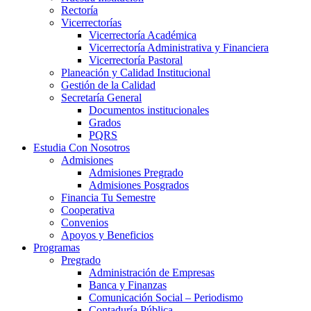
Rectoría
Vicerrectorías
Vicerrectoría Académica
Vicerrectoría Administrativa y Financiera
Vicerrectoría Pastoral
Planeación y Calidad Institucional
Gestión de la Calidad
Secretaría General
Documentos institucionales
Grados
PQRS
Estudia Con Nosotros
Admisiones
Admisiones Pregrado
Admisiones Posgrados
Financia Tu Semestre
Cooperativa
Convenios
Apoyos y Beneficios
Programas
Pregrado
Administración de Empresas
Banca y Finanzas
Comunicación Social – Periodismo
Contaduría Pública