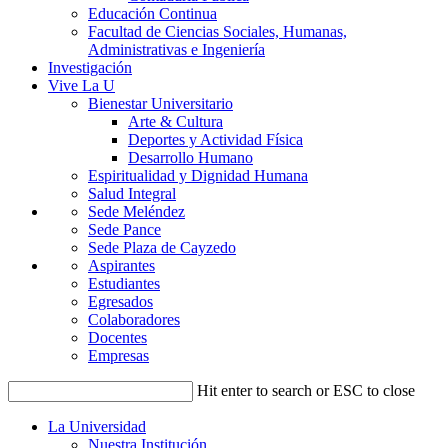
Educación Continua
Facultad de Ciencias Sociales, Humanas,
Administrativas e Ingeniería
Investigación
Vive La U
Bienestar Universitario
Arte & Cultura
Deportes y Actividad Física
Desarrollo Humano
Espiritualidad y Dignidad Humana
Salud Integral
Sede Meléndez
Sede Pance
Sede Plaza de Cayzedo
Aspirantes
Estudiantes
Egresados
Colaboradores
Docentes
Empresas
Hit enter to search or ESC to close
La Universidad
Nuestra Institución