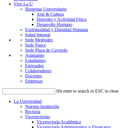
Vive La U
Bienestar Universitario
Arte & Cultura
Deportes y Actividad Física
Desarrollo Humano
Espiritualidad y Dignidad Humana
Salud Integral
Sede Meléndez
Sede Pance
Sede Plaza de Cayzedo
Aspirantes
Estudiantes
Egresados
Colaboradores
Docentes
Empresas
Hit enter to search or ESC to close
La Universidad
Nuestra Institución
Rectoría
Vicerrectorías
Vicerrectoría Académica
Vicerrectoría Administrativa y Financiera