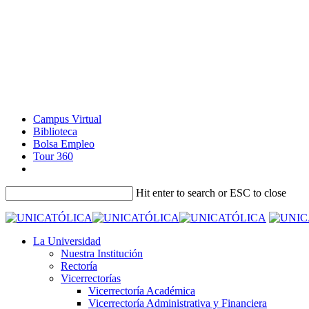
Campus Virtual
Biblioteca
Bolsa Empleo
Tour 360
Hit enter to search or ESC to close
La Universidad
Nuestra Institución
Rectoría
Vicerrectorías
Vicerrectoría Académica
Vicerrectoría Administrativa y Financiera