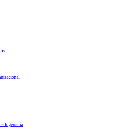
nos
anizacional
 e Ingeniería