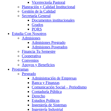
Vicerrectoría Pastoral
Planeación y Calidad Institucional
Gestión de la Calidad
Secretaría General
Documentos institucionales
Grados
PQRS
Estudia Con Nosotros
Admisiones
Admisiones Pregrado
Admisiones Posgrados
Financia Tu Semestre
Cooperativa
Convenios
Apoyos y Beneficios
Programas
Pregrado
Administración de Empresas
Banca y Finanzas
Comunicación Social – Periodismo
Contaduría Pública
Derecho
Estudios Políticos
Ingeniería de Sistemas
Ingeniería Industrial