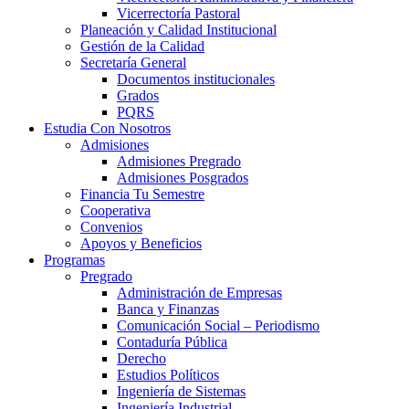
Vicerrectoría Pastoral
Planeación y Calidad Institucional
Gestión de la Calidad
Secretaría General
Documentos institucionales
Grados
PQRS
Estudia Con Nosotros
Admisiones
Admisiones Pregrado
Admisiones Posgrados
Financia Tu Semestre
Cooperativa
Convenios
Apoyos y Beneficios
Programas
Pregrado
Administración de Empresas
Banca y Finanzas
Comunicación Social – Periodismo
Contaduría Pública
Derecho
Estudios Políticos
Ingeniería de Sistemas
Ingeniería Industrial