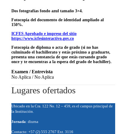
Dos fotografías fondo azul tamaño 3×4.
Fotocopia del documento de identidad ampliado al
150%.
ICFES Aprobado e impreso del sitio
https://www.icfesinteractivo.gov.co
Fotocopia de diploma o acta de grado (si no has
culminado el bachillerato y estás próximo a graduarte,
presenta una constancia de que estás cursando grado
once y te encuentras a la espera del grado de bachiller).
Examen / Entrevista
No Aplica / No Aplica
Lugares ofertados
Ubicado en la Cra. 122 No. 12 – 459, es el campus principal de
la Institución.
Jornada
: diurna
Contacto: +57 (2) 555 2767 Ext. 3116