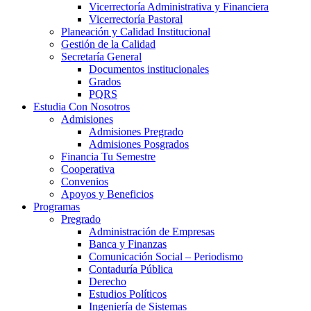
Vicerrectoría Administrativa y Financiera
Vicerrectoría Pastoral
Planeación y Calidad Institucional
Gestión de la Calidad
Secretaría General
Documentos institucionales
Grados
PQRS
Estudia Con Nosotros
Admisiones
Admisiones Pregrado
Admisiones Posgrados
Financia Tu Semestre
Cooperativa
Convenios
Apoyos y Beneficios
Programas
Pregrado
Administración de Empresas
Banca y Finanzas
Comunicación Social – Periodismo
Contaduría Pública
Derecho
Estudios Políticos
Ingeniería de Sistemas