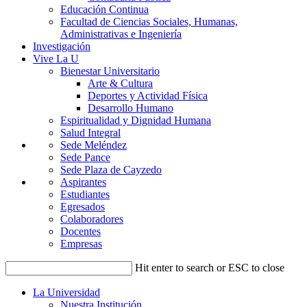
Educación Continua
Facultad de Ciencias Sociales, Humanas,
Administrativas e Ingeniería
Investigación
Vive La U
Bienestar Universitario
Arte & Cultura
Deportes y Actividad Física
Desarrollo Humano
Espiritualidad y Dignidad Humana
Salud Integral
Sede Meléndez
Sede Pance
Sede Plaza de Cayzedo
Aspirantes
Estudiantes
Egresados
Colaboradores
Docentes
Empresas
Hit enter to search or ESC to close
La Universidad
Nuestra Institución