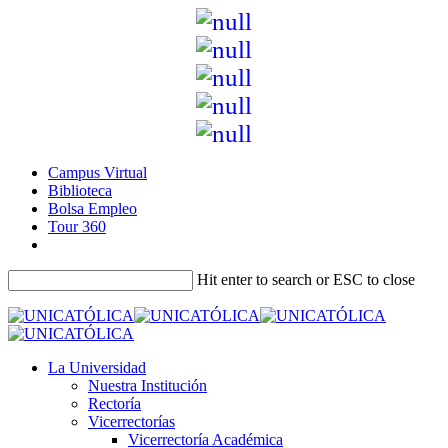
Campus Virtual
Biblioteca
Bolsa Empleo
Tour 360
Hit enter to search or ESC to close
La Universidad
Nuestra Institución
Rectoría
Vicerrectorías
Vicerrectoría Académica