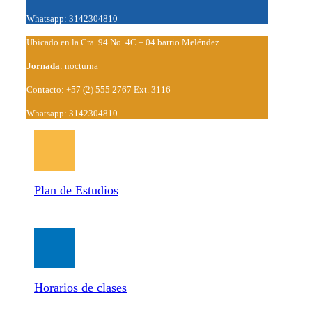
Whatsapp: 3142304810
Ubicado en la Cra. 94 No. 4C – 04 barrio Meléndez.
Jornada
: nocturna
Contacto: +57 (2) 555 2767 Ext. 3116
Whatsapp: 3142304810
Plan de Estudios
Horarios de clases