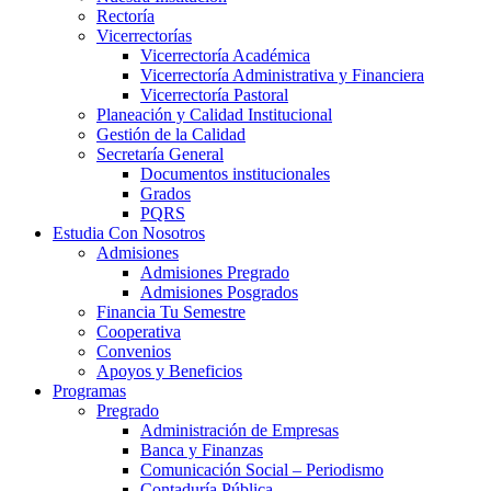
Rectoría
Vicerrectorías
Vicerrectoría Académica
Vicerrectoría Administrativa y Financiera
Vicerrectoría Pastoral
Planeación y Calidad Institucional
Gestión de la Calidad
Secretaría General
Documentos institucionales
Grados
PQRS
Estudia Con Nosotros
Admisiones
Admisiones Pregrado
Admisiones Posgrados
Financia Tu Semestre
Cooperativa
Convenios
Apoyos y Beneficios
Programas
Pregrado
Administración de Empresas
Banca y Finanzas
Comunicación Social – Periodismo
Contaduría Pública