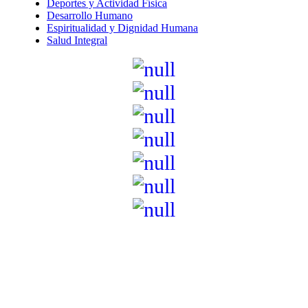
Deportes y Actividad Física
Desarrollo Humano
Espiritualidad y Dignidad Humana
Salud Integral
Institución de Educación Superior sujeta a inspección y vigilancia
por el Ministerio de Educación Nacional – Resolución No. 944 de
1996 MEN – SNIES 2731
Sede Principal Cra. 122 No. 12-459 Pance, Cali – Colombia