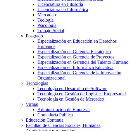
Licenciatura en Filosofía
Licenciatura en Informática
Mercadeo
Teología
Psicología
Trabajo Social
Posgrado
Especialización en Educación en Derechos
Humanos
Especialización en Gerencia Estratégica
Especialización en Gerencia de Proyectos
Especialización en Gerencia del Talento Humano
Especialización en Informática Educativa
Especialización en Gerencia de la Innovación
Organizacional
Tecnologías
Tecnología en Desarrollo de Software
Tecnología en Gestión de Logística Empresarial
Tecnología en Gestión de Mercadeo
Virtual
Administración de Empresas
Contaduría Pública
Educación Continua
Facultad de Ciencias Sociales, Humanas,
Administrativas e Ingeniería