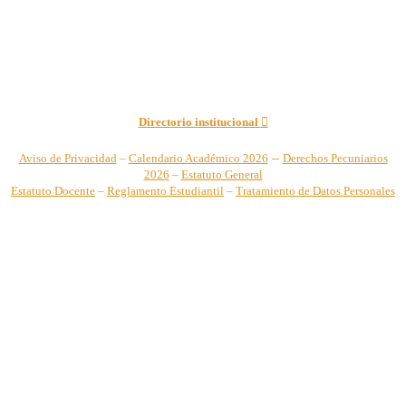
Teléfono: +57 (2) 555 2767
Para notificaciones judiciales y administrativas comuníquese a:
secretariageneral@unicatolica.edu.co y juridico@unicatolica.edu.co
Directorio institucional
–
Aviso de Privacidad
–
Calendario Académico 2026
Derechos Pecuniarios
2026
–
Estatuto General
Estatuto Docente
–
Reglamento Estudiantil
–
Tratamiento de Datos Personales