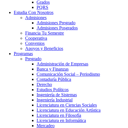
Grados
PQRS
Estudia Con Nosotros
Admisiones
Admisiones Pregrado
Admisiones Posgrados
Financia Tu Semestre
Cooperativa
Convenios
Apoyos y Beneficios
Programas
Pregrado
Administración de Empresas
Banca y Finanzas
Comunicación Social – Periodismo
Contaduría Pública
Derecho
Estudios Políticos
Ingeniería de Sistemas
Ingeniería Industrial
Licenciatura en Ciencias Sociales
Licenciatura en Educación Artística
Licenciatura en Filosofía
Licenciatura en Informática
Mercadeo