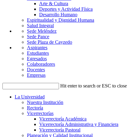
Arte & Cultura
Deportes y Actividad Física
Desarrollo Humano
Espiritualidad y Dignidad Humana
Salud Integral
Sede Meléndez
Sede Pance
Sede Plaza de Cayzedo
Aspirantes
Estudiantes
Egresados
Colaboradores
Docentes
Empresas
Hit enter to search or ESC to close
La Universidad
Nuestra Institución
Rectoría
Vicerrectorías
Vicerrectoría Académica
Vicerrectoría Administrativa y Financiera
Vicerrectoría Pastoral
Planeación y Calidad Institucional