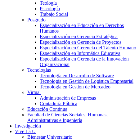
Teología
Psicología
Trabajo Social
Posgrado
Especialización en Educación en Derechos
Humanos
Especialización en Gerencia Estratégica
Especialización en Gerencia de Proyectos
Especialización en Gerencia del Talento Humano
Especialización en Informática Educativa
Especialización en Gerencia de la Innovación
Organizacional
Tecnologías
Tecnología en Desarrollo de Software
Tecnología en Gestión de Logística Empresarial
Tecnología en Gestión de Mercadeo
Virtual
Administración de Empresas
Contaduría Pública
Educación Continua
Facultad de Ciencias Sociales, Humanas,
Administrativas e Ingeniería
Investigación
Vive La U
Bienestar Universitario