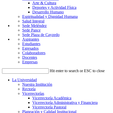
Arte & Cultura
Deportes y Actividad Física
Desarrollo Humano
Espiritualidad y Dignidad Humana
Salud Integral
Sede Meléndez
Sede Pance
Sede Plaza de Cayzedo
Aspirantes
Estudiantes
Egresados
Colaboradores
Docentes
Empresas
Hit enter to search or ESC to close
La Universidad
Nuestra Institución
Rectoría
Vicerrectorías
Vicerrectoría Académica
Vicerrectoría Administrativa y Financiera
Vicerrectoría Pastoral
Planeación y Calidad Institucional