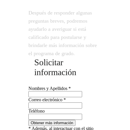
Después de responder algunas
preguntas breves, podremos
ayudarlo a averiguar si está
calificado para postularse y
brindarle más información sobre
el programa de grado.
Solicitar
información
Nombres y Apellidos
*
Correo electrónico
*
Teléfono
electrónico
Obtener más información
Nombres
* Además, al interactuar con el sitio