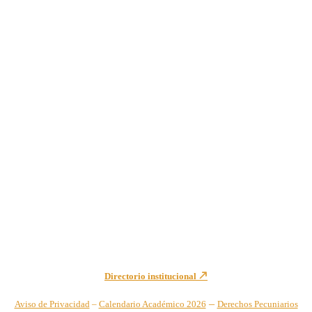
Institución de Educación Superior sujeta a inspección y vigilancia
por el Ministerio de Educación Nacional – Resolución No. 944 de
1996 MEN – SNIES 2731
Sede Principal Cra. 122 No. 12-459 Pance, Cali – Colombia
Teléfono: +57 (2) 555 2767
Para notificaciones judiciales y administrativas comuníquese a:
secretariageneral@unicatolica.edu.co y juridico@unicatolica.edu.co
Directorio institucional
–
Aviso de Privacidad
–
Calendario Académico 2026
Derechos Pecuniarios