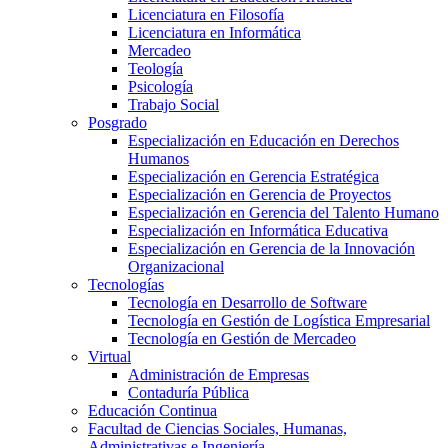
Licenciatura en Filosofía
Licenciatura en Informática
Mercadeo
Teología
Psicología
Trabajo Social
Posgrado
Especialización en Educación en Derechos
Humanos
Especialización en Gerencia Estratégica
Especialización en Gerencia de Proyectos
Especialización en Gerencia del Talento Humano
Especialización en Informática Educativa
Especialización en Gerencia de la Innovación
Organizacional
Tecnologías
Tecnología en Desarrollo de Software
Tecnología en Gestión de Logística Empresarial
Tecnología en Gestión de Mercadeo
Virtual
Administración de Empresas
Contaduría Pública
Educación Continua
Facultad de Ciencias Sociales, Humanas,
Administrativas e Ingeniería