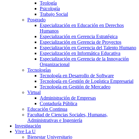
Teología
Psicología
Trabajo Social
Posgrado
Especialización en Educación en Derechos
Humanos
Especialización en Gerencia Estratégica
Especialización en Gerencia de Proyectos
Especialización en Gerencia del Talento Humano
Especialización en Informática Educativa
Especialización en Gerencia de la Innovación
Organizacional
Tecnologías
Tecnología en Desarrollo de Software
Tecnología en Gestión de Logística Empresarial
Tecnología en Gestión de Mercadeo
Virtual
Administración de Empresas
Contaduría Pública
Educación Continua
Facultad de Ciencias Sociales, Humanas,
Administrativas e Ingeniería
Investigación
Vive La U
Bienestar Universitario