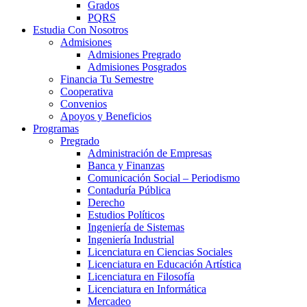
Grados
PQRS
Estudia Con Nosotros
Admisiones
Admisiones Pregrado
Admisiones Posgrados
Financia Tu Semestre
Cooperativa
Convenios
Apoyos y Beneficios
Programas
Pregrado
Administración de Empresas
Banca y Finanzas
Comunicación Social – Periodismo
Contaduría Pública
Derecho
Estudios Políticos
Ingeniería de Sistemas
Ingeniería Industrial
Licenciatura en Ciencias Sociales
Licenciatura en Educación Artística
Licenciatura en Filosofía
Licenciatura en Informática
Mercadeo