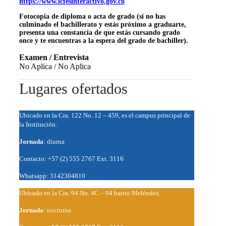
https://www.icfesinteractivo.gov.co
Fotocopia de diploma o acta de grado (si no has
culminado el bachillerato y estás próximo a graduarte,
presenta una constancia de que estás cursando grado
once y te encuentras a la espera del grado de bachiller).
Examen / Entrevista
No Aplica / No Aplica
Lugares ofertados
Ubicado en la Cra. 122 No. 12 – 459, es el campus principal de
la Institución.
Jornada
: diurna
Contacto: +57 (2) 555 2767 Ext. 3116
Whatsapp: 3142304810
Ubicado en la Cra. 94 No. 4C – 04 barrio Meléndez.
Jornada
: nocturna