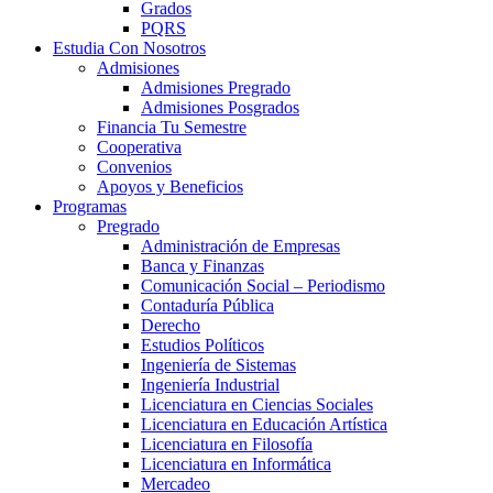
Grados
PQRS
Estudia Con Nosotros
Admisiones
Admisiones Pregrado
Admisiones Posgrados
Financia Tu Semestre
Cooperativa
Convenios
Apoyos y Beneficios
Programas
Pregrado
Administración de Empresas
Banca y Finanzas
Comunicación Social – Periodismo
Contaduría Pública
Derecho
Estudios Políticos
Ingeniería de Sistemas
Ingeniería Industrial
Licenciatura en Ciencias Sociales
Licenciatura en Educación Artística
Licenciatura en Filosofía
Licenciatura en Informática
Mercadeo