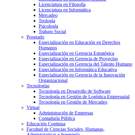
Licenciatura en Filosofía
Licenciatura en Informática
Mercadeo
Teología
Psicología
Trabajo Social
Posgrado
Especialización en Educación en Derechos
Humanos
Especialización en Gerencia Estratégica
Especialización en Gerencia de Proyectos
Especialización en Gerencia del Talento Humano
Especialización en Informática Educativa
Especialización en Gerencia de la Innovación
Organizacional
Tecnologías
Tecnología en Desarrollo de Software
Tecnología en Gestión de Logística Empresarial
Tecnología en Gestión de Mercadeo
Virtual
Administración de Empresas
Contaduría Pública
Educación Continua
Facultad de Ciencias Sociales, Humanas,
Administrativas e Ingeniería