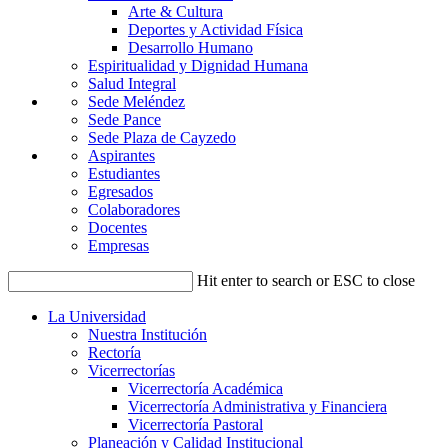
Arte & Cultura
Deportes y Actividad Física
Desarrollo Humano
Espiritualidad y Dignidad Humana
Salud Integral
Sede Meléndez
Sede Pance
Sede Plaza de Cayzedo
Aspirantes
Estudiantes
Egresados
Colaboradores
Docentes
Empresas
Hit enter to search or ESC to close
La Universidad
Nuestra Institución
Rectoría
Vicerrectorías
Vicerrectoría Académica
Vicerrectoría Administrativa y Financiera
Vicerrectoría Pastoral
Planeación y Calidad Institucional