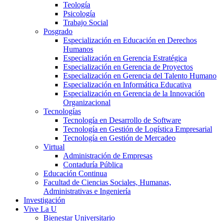
Teología
Psicología
Trabajo Social
Posgrado
Especialización en Educación en Derechos
Humanos
Especialización en Gerencia Estratégica
Especialización en Gerencia de Proyectos
Especialización en Gerencia del Talento Humano
Especialización en Informática Educativa
Especialización en Gerencia de la Innovación
Organizacional
Tecnologías
Tecnología en Desarrollo de Software
Tecnología en Gestión de Logística Empresarial
Tecnología en Gestión de Mercadeo
Virtual
Administración de Empresas
Contaduría Pública
Educación Continua
Facultad de Ciencias Sociales, Humanas,
Administrativas e Ingeniería
Investigación
Vive La U
Bienestar Universitario