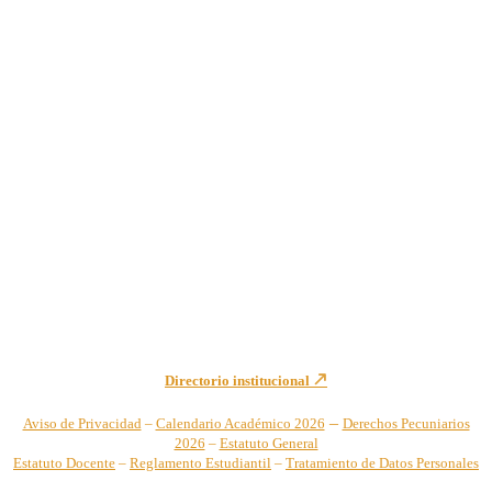
Institución de Educación Superior sujeta a inspección y vigilancia
por el Ministerio de Educación Nacional – Resolución No. 944 de
1996 MEN – SNIES 2731
Sede Principal Cra. 122 No. 12-459 Pance, Cali – Colombia
Teléfono: +57 (2) 555 2767
Para notificaciones judiciales y administrativas comuníquese a:
secretariageneral@unicatolica.edu.co y juridico@unicatolica.edu.co
Directorio institucional
–
Aviso de Privacidad
–
Calendario Académico 2026
Derechos Pecuniarios
2026
–
Estatuto General
Estatuto Docente
–
Reglamento Estudiantil
–
Tratamiento de Datos Personales