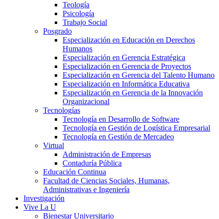
Teología
Psicología
Trabajo Social
Posgrado
Especialización en Educación en Derechos
Humanos
Especialización en Gerencia Estratégica
Especialización en Gerencia de Proyectos
Especialización en Gerencia del Talento Humano
Especialización en Informática Educativa
Especialización en Gerencia de la Innovación
Organizacional
Tecnologías
Tecnología en Desarrollo de Software
Tecnología en Gestión de Logística Empresarial
Tecnología en Gestión de Mercadeo
Virtual
Administración de Empresas
Contaduría Pública
Educación Continua
Facultad de Ciencias Sociales, Humanas,
Administrativas e Ingeniería
Investigación
Vive La U
Bienestar Universitario