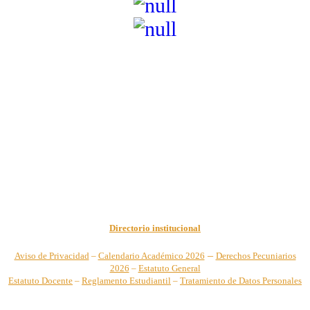
Institución de Educación Superior sujeta a inspección y vigilancia
por el Ministerio de Educación Nacional – Resolución No. 944 de
1996 MEN – SNIES 2731
Sede Principal Cra. 122 No. 12-459 Pance, Cali – Colombia
Teléfono: +57 (2) 555 2767
Para notificaciones judiciales y administrativas comuníquese a:
secretariageneral@unicatolica.edu.co y juridico@unicatolica.edu.co
Directorio institucional
–
Aviso de Privacidad
–
Calendario Académico 2026
Derechos Pecuniarios
2026
–
Estatuto General
Estatuto Docente
–
Reglamento Estudiantil
–
Tratamiento de Datos Personales