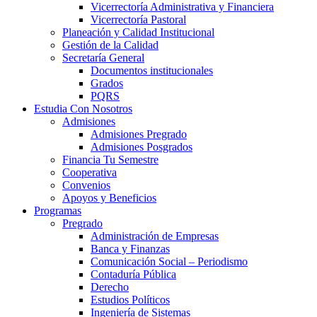
Vicerrectoría Administrativa y Financiera
Vicerrectoría Pastoral
Planeación y Calidad Institucional
Gestión de la Calidad
Secretaría General
Documentos institucionales
Grados
PQRS
Estudia Con Nosotros
Admisiones
Admisiones Pregrado
Admisiones Posgrados
Financia Tu Semestre
Cooperativa
Convenios
Apoyos y Beneficios
Programas
Pregrado
Administración de Empresas
Banca y Finanzas
Comunicación Social – Periodismo
Contaduría Pública
Derecho
Estudios Políticos
Ingeniería de Sistemas