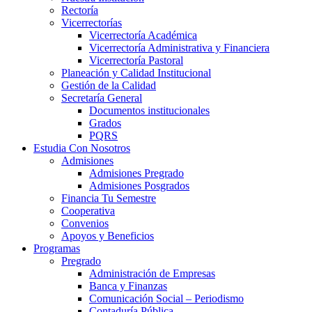
Rectoría
Vicerrectorías
Vicerrectoría Académica
Vicerrectoría Administrativa y Financiera
Vicerrectoría Pastoral
Planeación y Calidad Institucional
Gestión de la Calidad
Secretaría General
Documentos institucionales
Grados
PQRS
Estudia Con Nosotros
Admisiones
Admisiones Pregrado
Admisiones Posgrados
Financia Tu Semestre
Cooperativa
Convenios
Apoyos y Beneficios
Programas
Pregrado
Administración de Empresas
Banca y Finanzas
Comunicación Social – Periodismo
Contaduría Pública