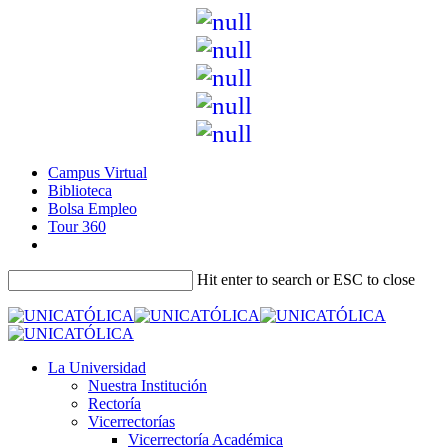
Campus Virtual
Biblioteca
Bolsa Empleo
Tour 360
Hit enter to search or ESC to close
La Universidad
Nuestra Institución
Rectoría
Vicerrectorías
Vicerrectoría Académica