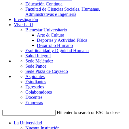
Educación Continua
Facultad de Ciencias Sociales, Humanas,
Administrativas e Ingeniería
Investigación
Vive La U
Bienestar Universitario
Arte & Cultura
Deportes y Actividad Física
Desarrollo Humano
Espiritualidad y Dignidad Humana
Salud Integral
Sede Meléndez
Sede Pance
Sede Plaza de Cayzedo
Aspirantes
Estudiantes
Egresados
Colaboradores
Docentes
Empresas
Hit enter to search or ESC to close
La Universidad
Nuestra Institución