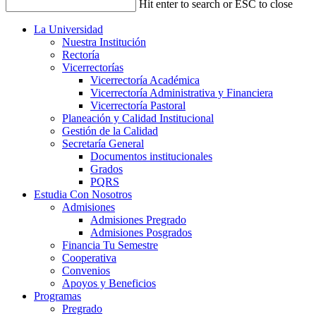
Hit enter to search or ESC to close
La Universidad
Nuestra Institución
Rectoría
Vicerrectorías
Vicerrectoría Académica
Vicerrectoría Administrativa y Financiera
Vicerrectoría Pastoral
Planeación y Calidad Institucional
Gestión de la Calidad
Secretaría General
Documentos institucionales
Grados
PQRS
Estudia Con Nosotros
Admisiones
Admisiones Pregrado
Admisiones Posgrados
Financia Tu Semestre
Cooperativa
Convenios
Apoyos y Beneficios
Programas
Pregrado