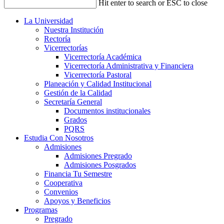
Hit enter to search or ESC to close
La Universidad
Nuestra Institución
Rectoría
Vicerrectorías
Vicerrectoría Académica
Vicerrectoría Administrativa y Financiera
Vicerrectoría Pastoral
Planeación y Calidad Institucional
Gestión de la Calidad
Secretaría General
Documentos institucionales
Grados
PQRS
Estudia Con Nosotros
Admisiones
Admisiones Pregrado
Admisiones Posgrados
Financia Tu Semestre
Cooperativa
Convenios
Apoyos y Beneficios
Programas
Pregrado