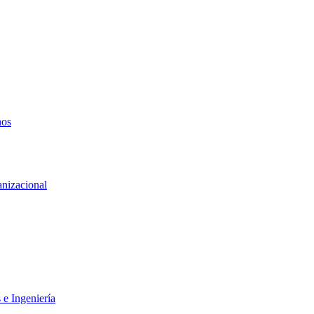
nos
anizacional
 e Ingeniería