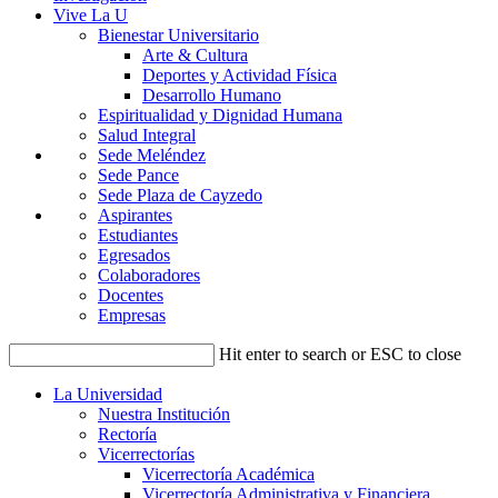
Vive La U
Bienestar Universitario
Arte & Cultura
Deportes y Actividad Física
Desarrollo Humano
Espiritualidad y Dignidad Humana
Salud Integral
Sede Meléndez
Sede Pance
Sede Plaza de Cayzedo
Aspirantes
Estudiantes
Egresados
Colaboradores
Docentes
Empresas
Hit enter to search or ESC to close
La Universidad
Nuestra Institución
Rectoría
Vicerrectorías
Vicerrectoría Académica
Vicerrectoría Administrativa y Financiera