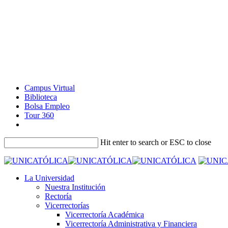
Campus Virtual
Biblioteca
Bolsa Empleo
Tour 360
Hit enter to search or ESC to close
La Universidad
Nuestra Institución
Rectoría
Vicerrectorías
Vicerrectoría Académica
Vicerrectoría Administrativa y Financiera