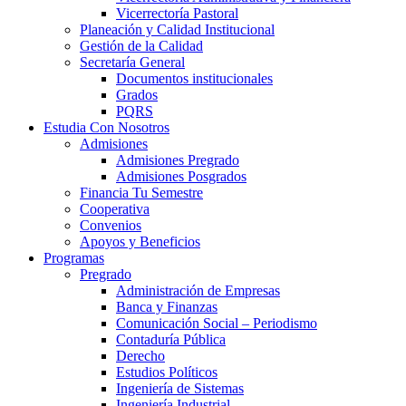
Vicerrectoría Pastoral
Planeación y Calidad Institucional
Gestión de la Calidad
Secretaría General
Documentos institucionales
Grados
PQRS
Estudia Con Nosotros
Admisiones
Admisiones Pregrado
Admisiones Posgrados
Financia Tu Semestre
Cooperativa
Convenios
Apoyos y Beneficios
Programas
Pregrado
Administración de Empresas
Banca y Finanzas
Comunicación Social – Periodismo
Contaduría Pública
Derecho
Estudios Políticos
Ingeniería de Sistemas
Ingeniería Industrial