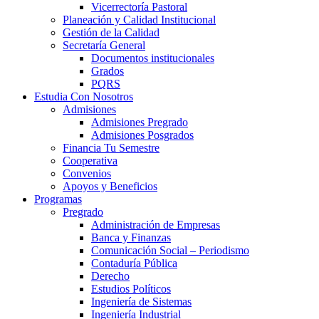
Vicerrectoría Pastoral
Planeación y Calidad Institucional
Gestión de la Calidad
Secretaría General
Documentos institucionales
Grados
PQRS
Estudia Con Nosotros
Admisiones
Admisiones Pregrado
Admisiones Posgrados
Financia Tu Semestre
Cooperativa
Convenios
Apoyos y Beneficios
Programas
Pregrado
Administración de Empresas
Banca y Finanzas
Comunicación Social – Periodismo
Contaduría Pública
Derecho
Estudios Políticos
Ingeniería de Sistemas
Ingeniería Industrial