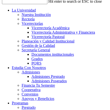
Hit enter to search or ESC to close
La Universidad
Nuestra Institución
Rectoría
Vicerrectorías
Vicerrectoría Académica
Vicerrectoría Administrativa y Financiera
Vicerrectoría Pastoral
Planeación y Calidad Institucional
Gestión de la Calidad
Secretaría General
Documentos institucionales
Grados
PQRS
Estudia Con Nosotros
Admisiones
Admisiones Pregrado
Admisiones Posgrados
Financia Tu Semestre
Cooperativa
Convenios
Apoyos y Beneficios
Programas
Pregrado