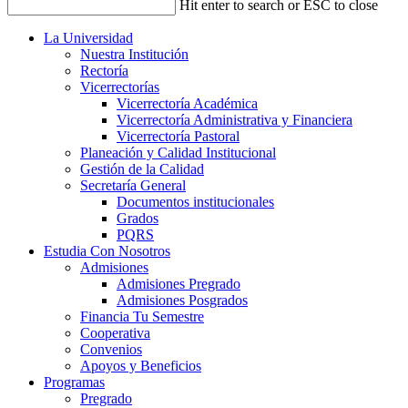
Hit enter to search or ESC to close
La Universidad
Nuestra Institución
Rectoría
Vicerrectorías
Vicerrectoría Académica
Vicerrectoría Administrativa y Financiera
Vicerrectoría Pastoral
Planeación y Calidad Institucional
Gestión de la Calidad
Secretaría General
Documentos institucionales
Grados
PQRS
Estudia Con Nosotros
Admisiones
Admisiones Pregrado
Admisiones Posgrados
Financia Tu Semestre
Cooperativa
Convenios
Apoyos y Beneficios
Programas
Pregrado