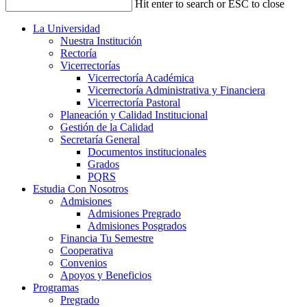
Hit enter to search or ESC to close
La Universidad
Nuestra Institución
Rectoría
Vicerrectorías
Vicerrectoría Académica
Vicerrectoría Administrativa y Financiera
Vicerrectoría Pastoral
Planeación y Calidad Institucional
Gestión de la Calidad
Secretaría General
Documentos institucionales
Grados
PQRS
Estudia Con Nosotros
Admisiones
Admisiones Pregrado
Admisiones Posgrados
Financia Tu Semestre
Cooperativa
Convenios
Apoyos y Beneficios
Programas
Pregrado