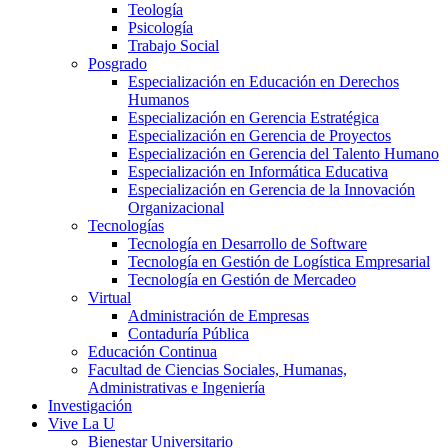
Teología
Psicología
Trabajo Social
Posgrado
Especialización en Educación en Derechos
Humanos
Especialización en Gerencia Estratégica
Especialización en Gerencia de Proyectos
Especialización en Gerencia del Talento Humano
Especialización en Informática Educativa
Especialización en Gerencia de la Innovación
Organizacional
Tecnologías
Tecnología en Desarrollo de Software
Tecnología en Gestión de Logística Empresarial
Tecnología en Gestión de Mercadeo
Virtual
Administración de Empresas
Contaduría Pública
Educación Continua
Facultad de Ciencias Sociales, Humanas,
Administrativas e Ingeniería
Investigación
Vive La U
Bienestar Universitario