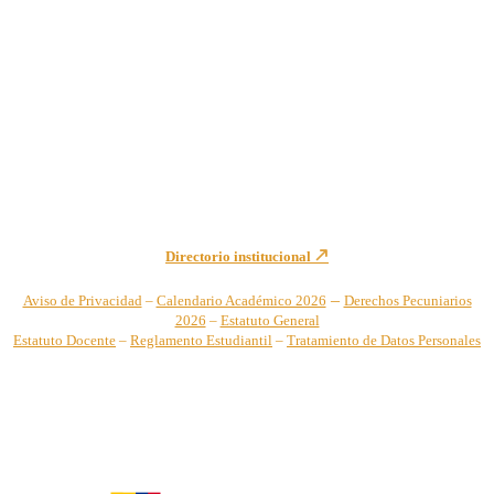
Institución de Educación Superior sujeta a inspección y vigilancia
por el Ministerio de Educación Nacional – Resolución No. 944 de
1996 MEN – SNIES 2731
Sede Principal Cra. 122 No. 12-459 Pance, Cali – Colombia
Teléfono: +57 (2) 555 2767
Para notificaciones judiciales y administrativas comuníquese a:
secretariageneral@unicatolica.edu.co y juridico@unicatolica.edu.co
Directorio institucional
–
Aviso de Privacidad
–
Calendario Académico 2026
Derechos Pecuniarios
2026
–
Estatuto General
Estatuto Docente
–
Reglamento Estudiantil
–
Tratamiento de Datos Personales