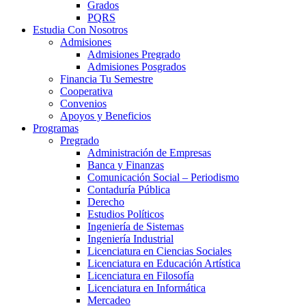
Grados
PQRS
Estudia Con Nosotros
Admisiones
Admisiones Pregrado
Admisiones Posgrados
Financia Tu Semestre
Cooperativa
Convenios
Apoyos y Beneficios
Programas
Pregrado
Administración de Empresas
Banca y Finanzas
Comunicación Social – Periodismo
Contaduría Pública
Derecho
Estudios Políticos
Ingeniería de Sistemas
Ingeniería Industrial
Licenciatura en Ciencias Sociales
Licenciatura en Educación Artística
Licenciatura en Filosofía
Licenciatura en Informática
Mercadeo