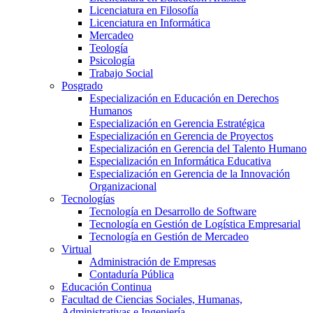
Licenciatura en Filosofía
Licenciatura en Informática
Mercadeo
Teología
Psicología
Trabajo Social
Posgrado
Especialización en Educación en Derechos
Humanos
Especialización en Gerencia Estratégica
Especialización en Gerencia de Proyectos
Especialización en Gerencia del Talento Humano
Especialización en Informática Educativa
Especialización en Gerencia de la Innovación
Organizacional
Tecnologías
Tecnología en Desarrollo de Software
Tecnología en Gestión de Logística Empresarial
Tecnología en Gestión de Mercadeo
Virtual
Administración de Empresas
Contaduría Pública
Educación Continua
Facultad de Ciencias Sociales, Humanas,
Administrativas e Ingeniería