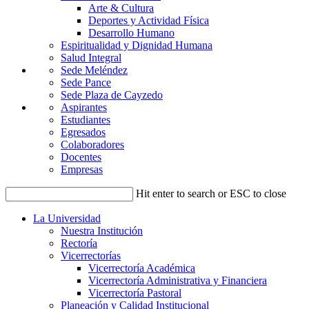
Arte & Cultura
Deportes y Actividad Física
Desarrollo Humano
Espiritualidad y Dignidad Humana
Salud Integral
Sede Meléndez
Sede Pance
Sede Plaza de Cayzedo
Aspirantes
Estudiantes
Egresados
Colaboradores
Docentes
Empresas
Hit enter to search or ESC to close
La Universidad
Nuestra Institución
Rectoría
Vicerrectorías
Vicerrectoría Académica
Vicerrectoría Administrativa y Financiera
Vicerrectoría Pastoral
Planeación y Calidad Institucional