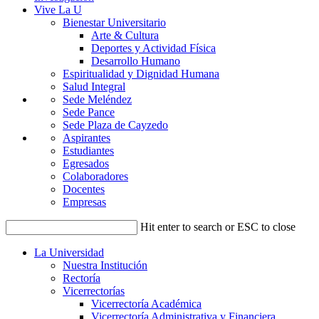
Vive La U
Bienestar Universitario
Arte & Cultura
Deportes y Actividad Física
Desarrollo Humano
Espiritualidad y Dignidad Humana
Salud Integral
Sede Meléndez
Sede Pance
Sede Plaza de Cayzedo
Aspirantes
Estudiantes
Egresados
Colaboradores
Docentes
Empresas
Hit enter to search or ESC to close
La Universidad
Nuestra Institución
Rectoría
Vicerrectorías
Vicerrectoría Académica
Vicerrectoría Administrativa y Financiera