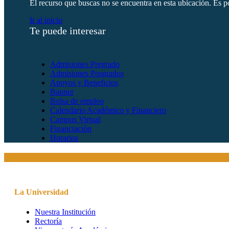
El recurso que buscas no se encuentra en esta ubicación. Es po
Ir al inicio
Te puede interesar
Admisiones Pregrado
Admisiones Posgrados
Apoyos y Beneficios
Banner
Bolsa de empleo
Calendario Académico y Financiero
Campus Virtual
Financiación
Horarios
La Universidad
Nuestra Institución
Rectoría