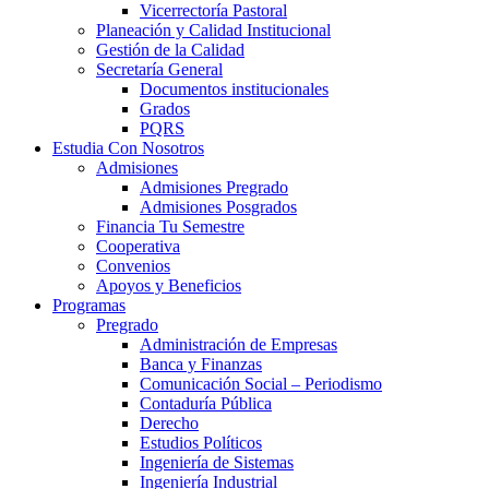
Vicerrectoría Pastoral
Planeación y Calidad Institucional
Gestión de la Calidad
Secretaría General
Documentos institucionales
Grados
PQRS
Estudia Con Nosotros
Admisiones
Admisiones Pregrado
Admisiones Posgrados
Financia Tu Semestre
Cooperativa
Convenios
Apoyos y Beneficios
Programas
Pregrado
Administración de Empresas
Banca y Finanzas
Comunicación Social – Periodismo
Contaduría Pública
Derecho
Estudios Políticos
Ingeniería de Sistemas
Ingeniería Industrial