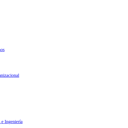
nos
anizacional
 e Ingeniería