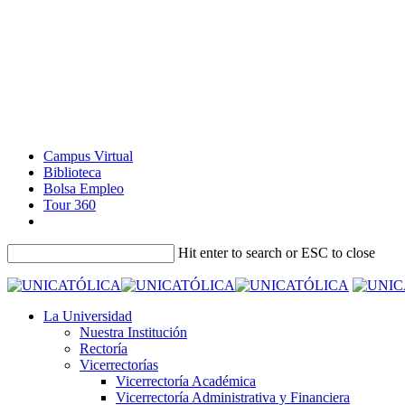
Campus Virtual
Biblioteca
Bolsa Empleo
Tour 360
Hit enter to search or ESC to close
La Universidad
Nuestra Institución
Rectoría
Vicerrectorías
Vicerrectoría Académica
Vicerrectoría Administrativa y Financiera