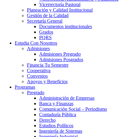
Vicerrectoría Pastoral
Planeación y Calidad Institucional
Gestión de la Calidad
Secretaría General
Documentos institucionales
Grados
PQRS
Estudia Con Nosotros
Admisiones
Admisiones Pregrado
Admisiones Posgrados
Financia Tu Semestre
Cooperativa
Convenios
Apoyos y Beneficios
Programas
Pregrado
Administración de Empresas
Banca y Finanzas
Comunicación Social – Periodismo
Contaduría Pública
Derecho
Estudios Políticos
Ingeniería de Sistemas
Ingeniería Industrial