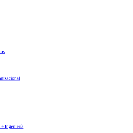
nos
anizacional
 e Ingeniería