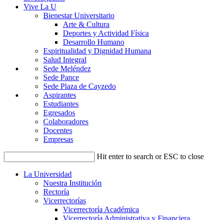
Vive La U
Bienestar Universitario
Arte & Cultura
Deportes y Actividad Física
Desarrollo Humano
Espiritualidad y Dignidad Humana
Salud Integral
Sede Meléndez
Sede Pance
Sede Plaza de Cayzedo
Aspirantes
Estudiantes
Egresados
Colaboradores
Docentes
Empresas
Hit enter to search or ESC to close
La Universidad
Nuestra Institución
Rectoría
Vicerrectorías
Vicerrectoría Académica
Vicerrectoría Administrativa y Financiera