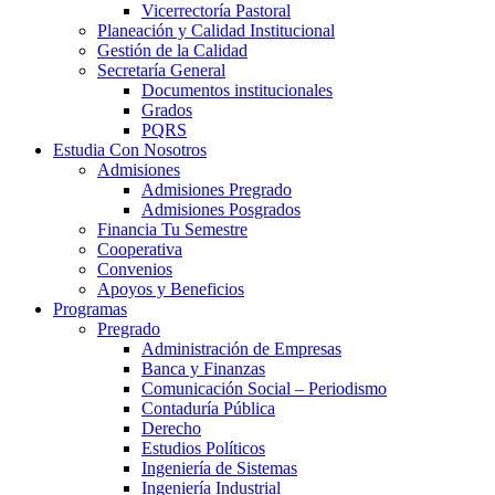
Vicerrectoría Pastoral
Planeación y Calidad Institucional
Gestión de la Calidad
Secretaría General
Documentos institucionales
Grados
PQRS
Estudia Con Nosotros
Admisiones
Admisiones Pregrado
Admisiones Posgrados
Financia Tu Semestre
Cooperativa
Convenios
Apoyos y Beneficios
Programas
Pregrado
Administración de Empresas
Banca y Finanzas
Comunicación Social – Periodismo
Contaduría Pública
Derecho
Estudios Políticos
Ingeniería de Sistemas
Ingeniería Industrial