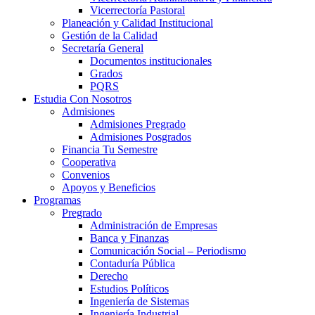
Vicerrectoría Pastoral
Planeación y Calidad Institucional
Gestión de la Calidad
Secretaría General
Documentos institucionales
Grados
PQRS
Estudia Con Nosotros
Admisiones
Admisiones Pregrado
Admisiones Posgrados
Financia Tu Semestre
Cooperativa
Convenios
Apoyos y Beneficios
Programas
Pregrado
Administración de Empresas
Banca y Finanzas
Comunicación Social – Periodismo
Contaduría Pública
Derecho
Estudios Políticos
Ingeniería de Sistemas
Ingeniería Industrial