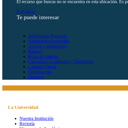
El recurso que buscas no se encuentra en esta ubicación. Es po
Ir al inicio
Te puede interesar
Admisiones Pregrado
Admisiones Posgrados
Apoyos y Beneficios
Banner
Bolsa de empleo
Calendario Académico y Financiero
Campus Virtual
Financiación
Horarios
La Universidad
Nuestra Institución
Rectoría