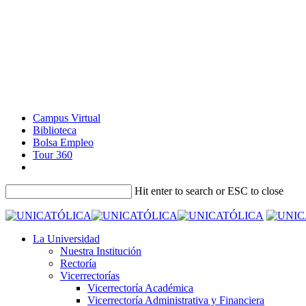
Campus Virtual
Biblioteca
Bolsa Empleo
Tour 360
Hit enter to search or ESC to close
La Universidad
Nuestra Institución
Rectoría
Vicerrectorías
Vicerrectoría Académica
Vicerrectoría Administrativa y Financiera