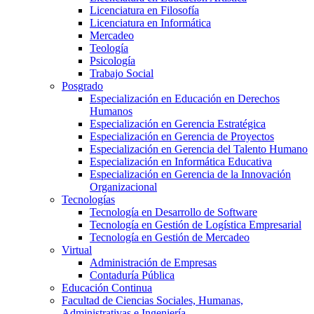
Licenciatura en Filosofía
Licenciatura en Informática
Mercadeo
Teología
Psicología
Trabajo Social
Posgrado
Especialización en Educación en Derechos
Humanos
Especialización en Gerencia Estratégica
Especialización en Gerencia de Proyectos
Especialización en Gerencia del Talento Humano
Especialización en Informática Educativa
Especialización en Gerencia de la Innovación
Organizacional
Tecnologías
Tecnología en Desarrollo de Software
Tecnología en Gestión de Logística Empresarial
Tecnología en Gestión de Mercadeo
Virtual
Administración de Empresas
Contaduría Pública
Educación Continua
Facultad de Ciencias Sociales, Humanas,
Administrativas e Ingeniería