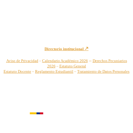
Sede Principal Cra. 122 No. 12-459 Pance, Cali – Colombia
Teléfono: +57 (2) 555 2767
Para notificaciones judiciales y administrativas comuníquese a:
secretariageneral@unicatolica.edu.co y juridico@unicatolica.edu.co
Directorio institucional
–
Aviso de Privacidad
–
Calendario Académico 2026
Derechos Pecuniarios
2026
–
Estatuto General
Estatuto Docente
–
Reglamento Estudiantil
–
Tratamiento de Datos Personales