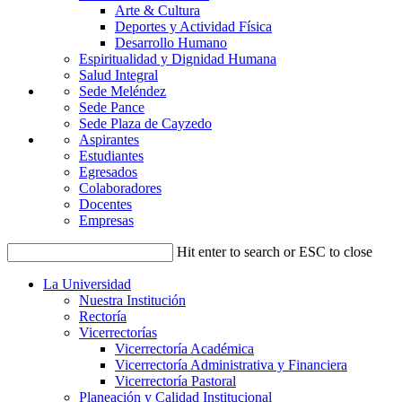
Arte & Cultura
Deportes y Actividad Física
Desarrollo Humano
Espiritualidad y Dignidad Humana
Salud Integral
Sede Meléndez
Sede Pance
Sede Plaza de Cayzedo
Aspirantes
Estudiantes
Egresados
Colaboradores
Docentes
Empresas
Hit enter to search or ESC to close
La Universidad
Nuestra Institución
Rectoría
Vicerrectorías
Vicerrectoría Académica
Vicerrectoría Administrativa y Financiera
Vicerrectoría Pastoral
Planeación y Calidad Institucional