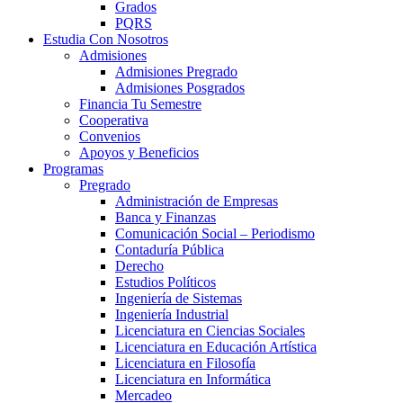
Grados
PQRS
Estudia Con Nosotros
Admisiones
Admisiones Pregrado
Admisiones Posgrados
Financia Tu Semestre
Cooperativa
Convenios
Apoyos y Beneficios
Programas
Pregrado
Administración de Empresas
Banca y Finanzas
Comunicación Social – Periodismo
Contaduría Pública
Derecho
Estudios Políticos
Ingeniería de Sistemas
Ingeniería Industrial
Licenciatura en Ciencias Sociales
Licenciatura en Educación Artística
Licenciatura en Filosofía
Licenciatura en Informática
Mercadeo