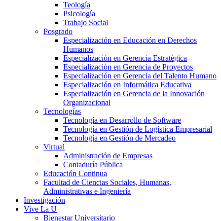
Teología
Psicología
Trabajo Social
Posgrado
Especialización en Educación en Derechos
Humanos
Especialización en Gerencia Estratégica
Especialización en Gerencia de Proyectos
Especialización en Gerencia del Talento Humano
Especialización en Informática Educativa
Especialización en Gerencia de la Innovación
Organizacional
Tecnologías
Tecnología en Desarrollo de Software
Tecnología en Gestión de Logística Empresarial
Tecnología en Gestión de Mercadeo
Virtual
Administración de Empresas
Contaduría Pública
Educación Continua
Facultad de Ciencias Sociales, Humanas,
Administrativas e Ingeniería
Investigación
Vive La U
Bienestar Universitario