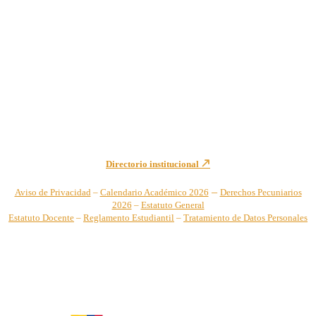
Institución de Educación Superior sujeta a inspección y vigilancia
por el Ministerio de Educación Nacional – Resolución No. 944 de
1996 MEN – SNIES 2731
Sede Principal Cra. 122 No. 12-459 Pance, Cali – Colombia
Teléfono: +57 (2) 555 2767
Para notificaciones judiciales y administrativas comuníquese a:
secretariageneral@unicatolica.edu.co y juridico@unicatolica.edu.co
Directorio institucional
–
Aviso de Privacidad
–
Calendario Académico 2026
Derechos Pecuniarios
2026
–
Estatuto General
Estatuto Docente
–
Reglamento Estudiantil
–
Tratamiento de Datos Personales