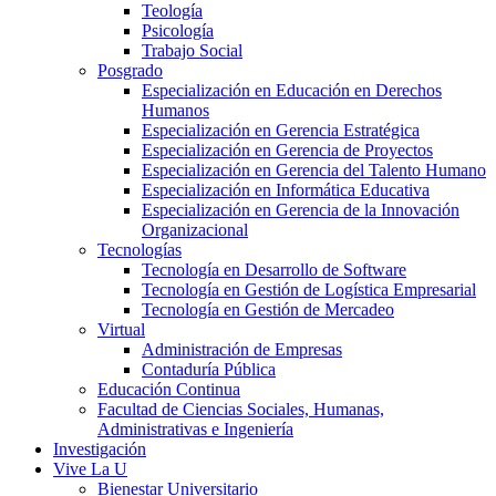
Teología
Psicología
Trabajo Social
Posgrado
Especialización en Educación en Derechos
Humanos
Especialización en Gerencia Estratégica
Especialización en Gerencia de Proyectos
Especialización en Gerencia del Talento Humano
Especialización en Informática Educativa
Especialización en Gerencia de la Innovación
Organizacional
Tecnologías
Tecnología en Desarrollo de Software
Tecnología en Gestión de Logística Empresarial
Tecnología en Gestión de Mercadeo
Virtual
Administración de Empresas
Contaduría Pública
Educación Continua
Facultad de Ciencias Sociales, Humanas,
Administrativas e Ingeniería
Investigación
Vive La U
Bienestar Universitario