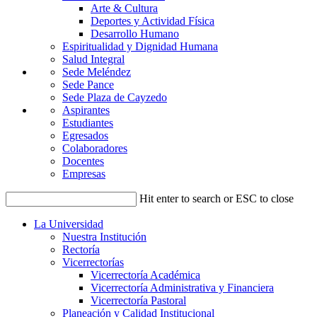
Arte & Cultura
Deportes y Actividad Física
Desarrollo Humano
Espiritualidad y Dignidad Humana
Salud Integral
Sede Meléndez
Sede Pance
Sede Plaza de Cayzedo
Aspirantes
Estudiantes
Egresados
Colaboradores
Docentes
Empresas
Hit enter to search or ESC to close
La Universidad
Nuestra Institución
Rectoría
Vicerrectorías
Vicerrectoría Académica
Vicerrectoría Administrativa y Financiera
Vicerrectoría Pastoral
Planeación y Calidad Institucional