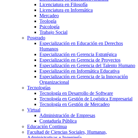
Licenciatura en Filosofía
Licenciatura en Informática
Mercadeo
Teología
Psicología
Trabajo Social
Posgrado
Especialización en Educación en Derechos
Humanos
Especialización en Gerencia Estratégica
Especialización en Gerencia de Proyectos
Especialización en Gerencia del Talento Humano
Especialización en Informática Educativa
Especialización en Gerencia de la Innovación
Organizacional
Tecnologías
Tecnología en Desarrollo de Software
Tecnología en Gestión de Logística Empresarial
Tecnología en Gestión de Mercadeo
Virtual
Administración de Empresas
Contaduría Pública
Educación Continua
Facultad de Ciencias Sociales, Humanas,
Administrativas e Ingeniería