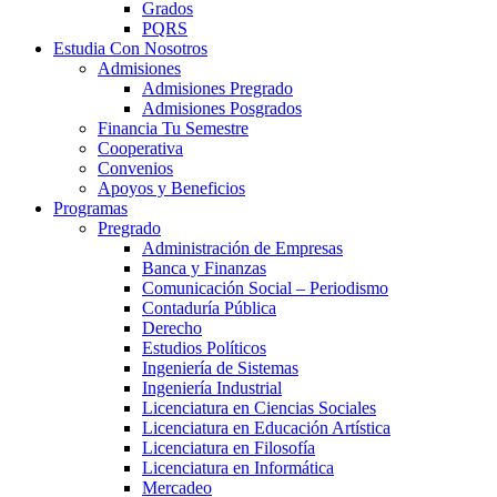
Grados
PQRS
Estudia Con Nosotros
Admisiones
Admisiones Pregrado
Admisiones Posgrados
Financia Tu Semestre
Cooperativa
Convenios
Apoyos y Beneficios
Programas
Pregrado
Administración de Empresas
Banca y Finanzas
Comunicación Social – Periodismo
Contaduría Pública
Derecho
Estudios Políticos
Ingeniería de Sistemas
Ingeniería Industrial
Licenciatura en Ciencias Sociales
Licenciatura en Educación Artística
Licenciatura en Filosofía
Licenciatura en Informática
Mercadeo