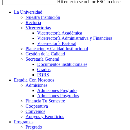
Hit enter to search or ESC to close
La Universidad
Nuestra Institución
Rectoría
Vicerrectorías
Vicerrectoría Académica
Vicerrectoría Administrativa y Financiera
Vicerrectoría Pastoral
Planeación y Calidad Institucional
Gestión de la Calidad
Secretaría General
Documentos institucionales
Grados
PQRS
Estudia Con Nosotros
Admisiones
Admisiones Pregrado
Admisiones Posgrados
Financia Tu Semestre
Cooperativa
Convenios
Apoyos y Beneficios
Programas
Pregrado