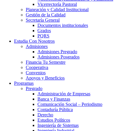
Vicerrectoría Pastoral
Planeación y Calidad Institucional
Gestión de la Calidad
Secretaría General
Documentos institucionales
Grados
PQRS
Estudia Con Nosotros
Admisiones
Admisiones Pregrado
Admisiones Posgrados
Financia Tu Semestre
Cooperativa
Convenios
Apoyos y Beneficios
Programas
Pregrado
Administración de Empresas
Banca y Finanzas
Comunicación Social – Periodismo
Contaduría Pública
Derecho
Estudios Políticos
Ingeniería de Sistemas
Ingeniería Industrial