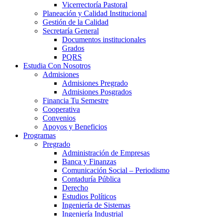
Vicerrectoría Pastoral
Planeación y Calidad Institucional
Gestión de la Calidad
Secretaría General
Documentos institucionales
Grados
PQRS
Estudia Con Nosotros
Admisiones
Admisiones Pregrado
Admisiones Posgrados
Financia Tu Semestre
Cooperativa
Convenios
Apoyos y Beneficios
Programas
Pregrado
Administración de Empresas
Banca y Finanzas
Comunicación Social – Periodismo
Contaduría Pública
Derecho
Estudios Políticos
Ingeniería de Sistemas
Ingeniería Industrial