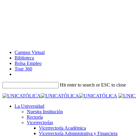
Campus Virtual
Biblioteca
Bolsa Empleo
Tour 360
Hit enter to search or ESC to close
La Universidad
Nuestra Institución
Rectoría
Vicerrectorías
Vicerrectoría Académica
Vicerrectoría Administrativa y Financiera