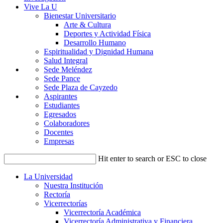
Vive La U
Bienestar Universitario
Arte & Cultura
Deportes y Actividad Física
Desarrollo Humano
Espiritualidad y Dignidad Humana
Salud Integral
Sede Meléndez
Sede Pance
Sede Plaza de Cayzedo
Aspirantes
Estudiantes
Egresados
Colaboradores
Docentes
Empresas
Hit enter to search or ESC to close
La Universidad
Nuestra Institución
Rectoría
Vicerrectorías
Vicerrectoría Académica
Vicerrectoría Administrativa y Financiera