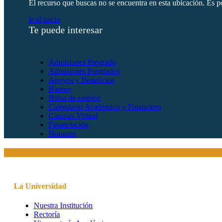
El recurso que buscas no se encuentra en esta ubicación. Es po
Ir al inicio
Te puede interesar
Admisiones Pregrado
Admisiones Posgrados
Apoyos y Beneficios
Banner
Bolsa de empleo
Calendario Académico y Financiero
Campus Virtual
Financiación
Horarios
La Universidad
Nuestra Institución
Rectoría