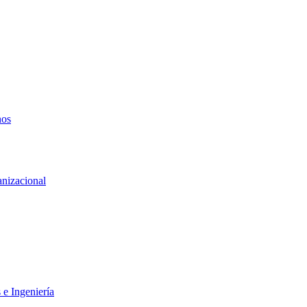
nos
anizacional
 e Ingeniería