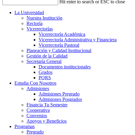
Hit enter to search or ESC to close
La Universidad
Nuestra Institución
Rectoría
Vicerrectorías
Vicerrectoría Académica
Vicerrectoría Administrativa y Financiera
Vicerrectoría Pastoral
Planeación y Calidad Institucional
Gestión de la Calidad
Secretaría General
Documentos institucionales
Grados
PQRS
Estudia Con Nosotros
Admisiones
Admisiones Pregrado
Admisiones Posgrados
Financia Tu Semestre
Cooperativa
Convenios
Apoyos y Beneficios
Programas
Pregrado