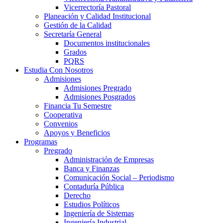
Vicerrectoría Pastoral
Planeación y Calidad Institucional
Gestión de la Calidad
Secretaría General
Documentos institucionales
Grados
PQRS
Estudia Con Nosotros
Admisiones
Admisiones Pregrado
Admisiones Posgrados
Financia Tu Semestre
Cooperativa
Convenios
Apoyos y Beneficios
Programas
Pregrado
Administración de Empresas
Banca y Finanzas
Comunicación Social – Periodismo
Contaduría Pública
Derecho
Estudios Políticos
Ingeniería de Sistemas
Ingeniería Industrial