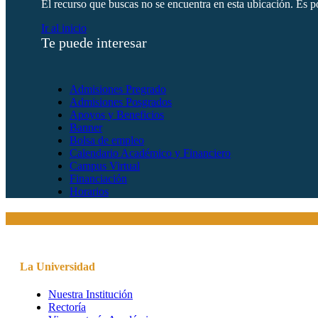
El recurso que buscas no se encuentra en esta ubicación. Es po
Ir al inicio
Te puede interesar
Admisiones Pregrado
Admisiones Posgrados
Apoyos y Beneficios
Banner
Bolsa de empleo
Calendario Académico y Financiero
Campus Virtual
Financiación
Horarios
La Universidad
Nuestra Institución
Rectoría