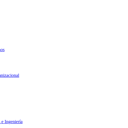
nos
anizacional
 e Ingeniería