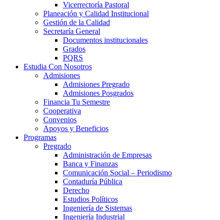
Vicerrectoría Pastoral
Planeación y Calidad Institucional
Gestión de la Calidad
Secretaría General
Documentos institucionales
Grados
PQRS
Estudia Con Nosotros
Admisiones
Admisiones Pregrado
Admisiones Posgrados
Financia Tu Semestre
Cooperativa
Convenios
Apoyos y Beneficios
Programas
Pregrado
Administración de Empresas
Banca y Finanzas
Comunicación Social – Periodismo
Contaduría Pública
Derecho
Estudios Políticos
Ingeniería de Sistemas
Ingeniería Industrial