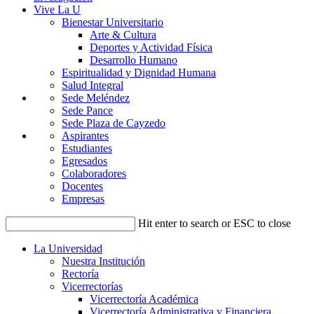
Vive La U
Bienestar Universitario
Arte & Cultura
Deportes y Actividad Física
Desarrollo Humano
Espiritualidad y Dignidad Humana
Salud Integral
Sede Meléndez
Sede Pance
Sede Plaza de Cayzedo
Aspirantes
Estudiantes
Egresados
Colaboradores
Docentes
Empresas
Hit enter to search or ESC to close
La Universidad
Nuestra Institución
Rectoría
Vicerrectorías
Vicerrectoría Académica
Vicerrectoría Administrativa y Financiera