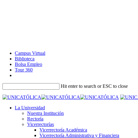
Campus Virtual
Biblioteca
Bolsa Empleo
Tour 360
Hit enter to search or ESC to close
La Universidad
Nuestra Institución
Rectoría
Vicerrectorías
Vicerrectoría Académica
Vicerrectoría Administrativa y Financiera