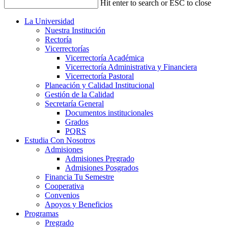
Hit enter to search or ESC to close
La Universidad
Nuestra Institución
Rectoría
Vicerrectorías
Vicerrectoría Académica
Vicerrectoría Administrativa y Financiera
Vicerrectoría Pastoral
Planeación y Calidad Institucional
Gestión de la Calidad
Secretaría General
Documentos institucionales
Grados
PQRS
Estudia Con Nosotros
Admisiones
Admisiones Pregrado
Admisiones Posgrados
Financia Tu Semestre
Cooperativa
Convenios
Apoyos y Beneficios
Programas
Pregrado