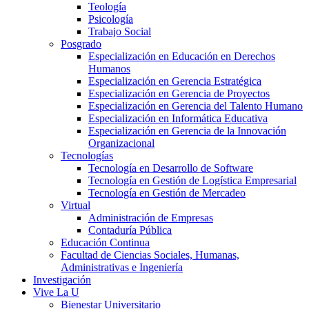
Teología
Psicología
Trabajo Social
Posgrado
Especialización en Educación en Derechos
Humanos
Especialización en Gerencia Estratégica
Especialización en Gerencia de Proyectos
Especialización en Gerencia del Talento Humano
Especialización en Informática Educativa
Especialización en Gerencia de la Innovación
Organizacional
Tecnologías
Tecnología en Desarrollo de Software
Tecnología en Gestión de Logística Empresarial
Tecnología en Gestión de Mercadeo
Virtual
Administración de Empresas
Contaduría Pública
Educación Continua
Facultad de Ciencias Sociales, Humanas,
Administrativas e Ingeniería
Investigación
Vive La U
Bienestar Universitario