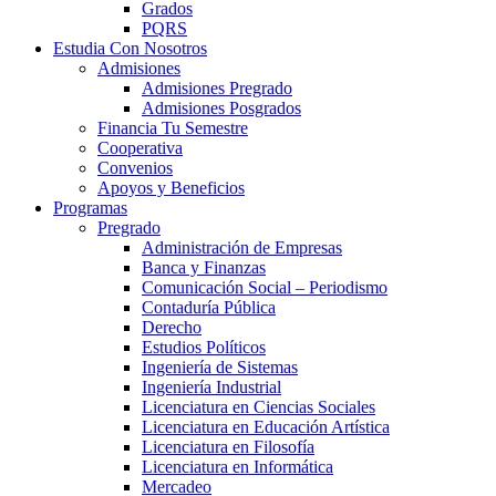
Grados
PQRS
Estudia Con Nosotros
Admisiones
Admisiones Pregrado
Admisiones Posgrados
Financia Tu Semestre
Cooperativa
Convenios
Apoyos y Beneficios
Programas
Pregrado
Administración de Empresas
Banca y Finanzas
Comunicación Social – Periodismo
Contaduría Pública
Derecho
Estudios Políticos
Ingeniería de Sistemas
Ingeniería Industrial
Licenciatura en Ciencias Sociales
Licenciatura en Educación Artística
Licenciatura en Filosofía
Licenciatura en Informática
Mercadeo