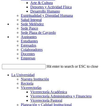
Arte & Cultura
Deportes y Actividad Física
Desarrollo Humano
Espiritualidad y Dignidad Humana
Salud Integral
Sede Meléndez
Sede Pance
Sede Plaza de Cayzedo
Aspirantes
Estudiantes
Egresados
Colaboradores
Docentes
Empresas
Hit enter to search or ESC to close
La Universidad
Nuestra Institución
Rectoría
Vicerrectorías
Vicerrectoría Académica
Vicerrectoría Administrativa y Financiera
Vicerrectoría Pastoral
Planeación y Calidad Institucional