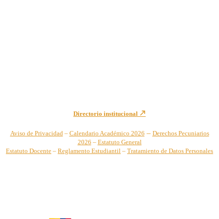
Institución de Educación Superior sujeta a inspección y vigilancia
por el Ministerio de Educación Nacional – Resolución No. 944 de
1996 MEN – SNIES 2731
Sede Principal Cra. 122 No. 12-459 Pance, Cali – Colombia
Teléfono: +57 (2) 555 2767
Para notificaciones judiciales y administrativas comuníquese a:
secretariageneral@unicatolica.edu.co y juridico@unicatolica.edu.co
Directorio institucional
–
Aviso de Privacidad
–
Calendario Académico 2026
Derechos Pecuniarios
2026
–
Estatuto General
Estatuto Docente
–
Reglamento Estudiantil
–
Tratamiento de Datos Personales