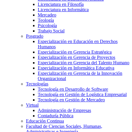
Licenciatura en Filosofía
Licenciatura en Informática
Mercadeo
Teología
Psicología
Trabajo Social
Posgrado
Especialización en Educación en Derechos
Humanos
Especialización en Gerencia Estratégica
Especialización en Gerencia de Proyectos
Especialización en Gerencia del Talento Humano
Especialización en Informática Educativa
Especialización en Gerencia de la Innovación
Organizacional
Tecnologías
Tecnología en Desarrollo de Software
Tecnología en Gestión de Logística Empresarial
Tecnología en Gestión de Mercadeo
Virtual
Administración de Empresas
Contaduría Pública
Educación Continua
Facultad de Ciencias Sociales, Humanas,
Administrativas e Ingeniería