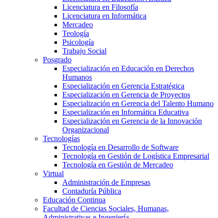
Licenciatura en Filosofía
Licenciatura en Informática
Mercadeo
Teología
Psicología
Trabajo Social
Posgrado
Especialización en Educación en Derechos
Humanos
Especialización en Gerencia Estratégica
Especialización en Gerencia de Proyectos
Especialización en Gerencia del Talento Humano
Especialización en Informática Educativa
Especialización en Gerencia de la Innovación
Organizacional
Tecnologías
Tecnología en Desarrollo de Software
Tecnología en Gestión de Logística Empresarial
Tecnología en Gestión de Mercadeo
Virtual
Administración de Empresas
Contaduría Pública
Educación Continua
Facultad de Ciencias Sociales, Humanas,
Administrativas e Ingeniería