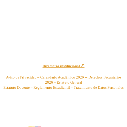
Institución de Educación Superior sujeta a inspección y vigilancia
por el Ministerio de Educación Nacional – Resolución No. 944 de
1996 MEN – SNIES 2731
Sede Principal Cra. 122 No. 12-459 Pance, Cali – Colombia
Teléfono: +57 (2) 555 2767
Para notificaciones judiciales y administrativas comuníquese a:
secretariageneral@unicatolica.edu.co y juridico@unicatolica.edu.co
Directorio institucional
–
Aviso de Privacidad
–
Calendario Académico 2026
Derechos Pecuniarios
2026
–
Estatuto General
Estatuto Docente
–
Reglamento Estudiantil
–
Tratamiento de Datos Personales