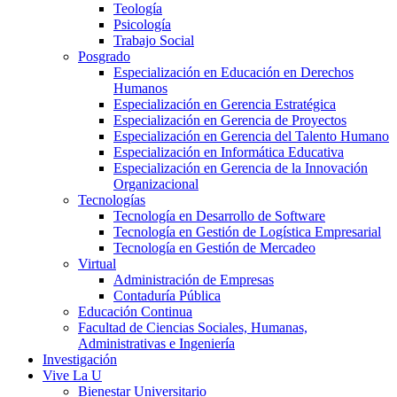
Teología
Psicología
Trabajo Social
Posgrado
Especialización en Educación en Derechos
Humanos
Especialización en Gerencia Estratégica
Especialización en Gerencia de Proyectos
Especialización en Gerencia del Talento Humano
Especialización en Informática Educativa
Especialización en Gerencia de la Innovación
Organizacional
Tecnologías
Tecnología en Desarrollo de Software
Tecnología en Gestión de Logística Empresarial
Tecnología en Gestión de Mercadeo
Virtual
Administración de Empresas
Contaduría Pública
Educación Continua
Facultad de Ciencias Sociales, Humanas,
Administrativas e Ingeniería
Investigación
Vive La U
Bienestar Universitario