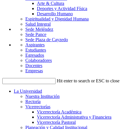
Arte & Cultura
Deportes y Actividad Física
Desarrollo Humano
Espiritualidad y Dignidad Humana
Salud Integral
Sede Meléndez
Sede Pance
Sede Plaza de Cayzedo
Aspirantes
Estudiantes
Egresados
Colaboradores
Docentes
Empresas
Hit enter to search or ESC to close
La Universidad
Nuestra Institución
Rectoría
Vicerrectorías
Vicerrectoría Académica
Vicerrectoría Administrativa y Financiera
Vicerrectoría Pastoral
Planeación y Calidad Institucional