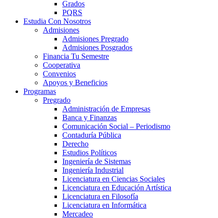
Grados
PQRS
Estudia Con Nosotros
Admisiones
Admisiones Pregrado
Admisiones Posgrados
Financia Tu Semestre
Cooperativa
Convenios
Apoyos y Beneficios
Programas
Pregrado
Administración de Empresas
Banca y Finanzas
Comunicación Social – Periodismo
Contaduría Pública
Derecho
Estudios Políticos
Ingeniería de Sistemas
Ingeniería Industrial
Licenciatura en Ciencias Sociales
Licenciatura en Educación Artística
Licenciatura en Filosofía
Licenciatura en Informática
Mercadeo