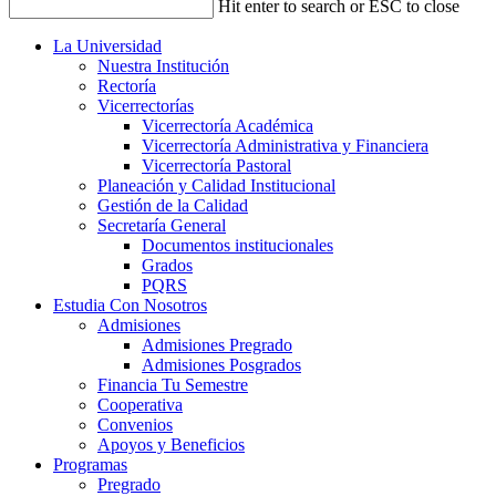
Hit enter to search or ESC to close
La Universidad
Nuestra Institución
Rectoría
Vicerrectorías
Vicerrectoría Académica
Vicerrectoría Administrativa y Financiera
Vicerrectoría Pastoral
Planeación y Calidad Institucional
Gestión de la Calidad
Secretaría General
Documentos institucionales
Grados
PQRS
Estudia Con Nosotros
Admisiones
Admisiones Pregrado
Admisiones Posgrados
Financia Tu Semestre
Cooperativa
Convenios
Apoyos y Beneficios
Programas
Pregrado