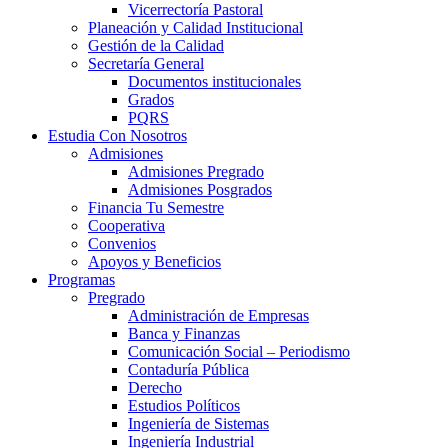
Vicerrectoría Pastoral
Planeación y Calidad Institucional
Gestión de la Calidad
Secretaría General
Documentos institucionales
Grados
PQRS
Estudia Con Nosotros
Admisiones
Admisiones Pregrado
Admisiones Posgrados
Financia Tu Semestre
Cooperativa
Convenios
Apoyos y Beneficios
Programas
Pregrado
Administración de Empresas
Banca y Finanzas
Comunicación Social – Periodismo
Contaduría Pública
Derecho
Estudios Políticos
Ingeniería de Sistemas
Ingeniería Industrial