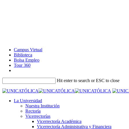
Campus Virtual
Biblioteca
Bolsa Empleo
Tour 360
Hit enter to search or ESC to close
La Universidad
Nuestra Institución
Rectoría
Vicerrectorías
Vicerrectoría Académica
Vicerrectoría Administrativa y Financiera