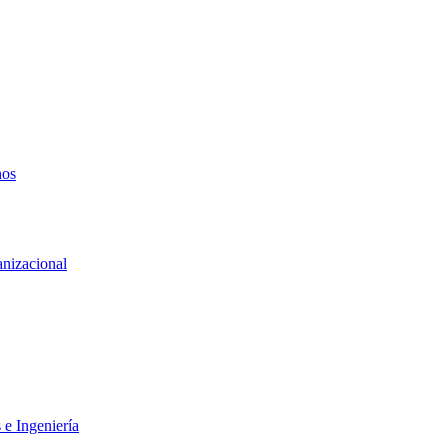
nos
anizacional
 e Ingeniería