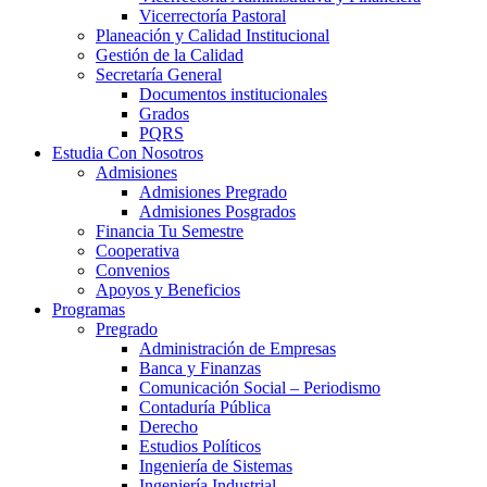
Vicerrectoría Pastoral
Planeación y Calidad Institucional
Gestión de la Calidad
Secretaría General
Documentos institucionales
Grados
PQRS
Estudia Con Nosotros
Admisiones
Admisiones Pregrado
Admisiones Posgrados
Financia Tu Semestre
Cooperativa
Convenios
Apoyos y Beneficios
Programas
Pregrado
Administración de Empresas
Banca y Finanzas
Comunicación Social – Periodismo
Contaduría Pública
Derecho
Estudios Políticos
Ingeniería de Sistemas
Ingeniería Industrial