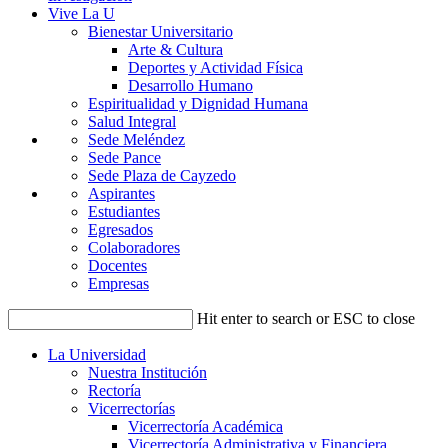
Vive La U
Bienestar Universitario
Arte & Cultura
Deportes y Actividad Física
Desarrollo Humano
Espiritualidad y Dignidad Humana
Salud Integral
Sede Meléndez
Sede Pance
Sede Plaza de Cayzedo
Aspirantes
Estudiantes
Egresados
Colaboradores
Docentes
Empresas
Hit enter to search or ESC to close
La Universidad
Nuestra Institución
Rectoría
Vicerrectorías
Vicerrectoría Académica
Vicerrectoría Administrativa y Financiera