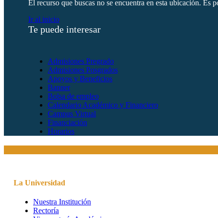
El recurso que buscas no se encuentra en esta ubicación. Es po
Ir al inicio
Te puede interesar
Admisiones Pregrado
Admisiones Posgrados
Apoyos y Beneficios
Banner
Bolsa de empleo
Calendario Académico y Financiero
Campus Virtual
Financiación
Horarios
La Universidad
Nuestra Institución
Rectoría