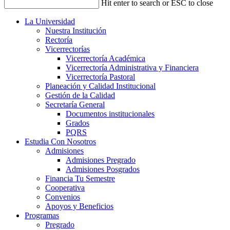
Hit enter to search or ESC to close
La Universidad
Nuestra Institución
Rectoría
Vicerrectorías
Vicerrectoría Académica
Vicerrectoría Administrativa y Financiera
Vicerrectoría Pastoral
Planeación y Calidad Institucional
Gestión de la Calidad
Secretaría General
Documentos institucionales
Grados
PQRS
Estudia Con Nosotros
Admisiones
Admisiones Pregrado
Admisiones Posgrados
Financia Tu Semestre
Cooperativa
Convenios
Apoyos y Beneficios
Programas
Pregrado