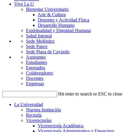
Vive La U
Bienestar Universitario
Arte & Cultura
Deportes y Actividad Física
Desarrollo Humano
Espiritualidad y Dignidad Humana
Salud Integral
Sede Meléndez
Sede Pance
Sede Plaza de Cayzedo
Aspirantes
Estudiantes
Egresados
Colaboradores
Docentes
Empresas
Hit enter to search or ESC to close
La Universidad
Nuestra Institución
Rectoría
Vicerrectorías
Vicerrectoría Académica
Vicerrectoría Administrativa y Financiera