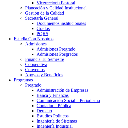
Vicerrectoría Pastoral
Planeación y Calidad Institucional
Gestión de la Calidad
Secretaría General
Documentos institucionales
Grados
PQRS
Estudia Con Nosotros
Admisiones
Admisiones Pregrado
Admisiones Posgrados
Financia Tu Semestre
Cooperativa
Convenios
Apoyos y Beneficios
Programas
Pregrado
Administración de Empresas
Banca y Finanzas
Comunicación Social – Periodismo
Contaduría Pública
Derecho
Estudios Políticos
Ingeniería de Sistemas
Ingeniería Industrial