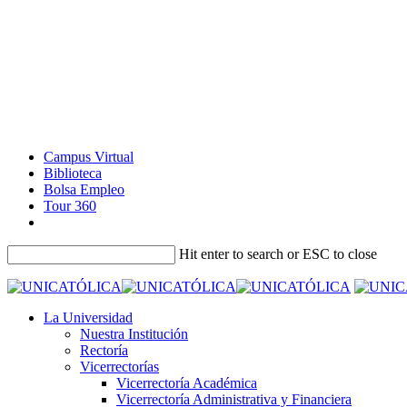
Campus Virtual
Biblioteca
Bolsa Empleo
Tour 360
Hit enter to search or ESC to close
La Universidad
Nuestra Institución
Rectoría
Vicerrectorías
Vicerrectoría Académica
Vicerrectoría Administrativa y Financiera