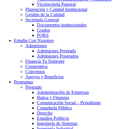
Vicerrectoría Pastoral
Planeación y Calidad Institucional
Gestión de la Calidad
Secretaría General
Documentos institucionales
Grados
PQRS
Estudia Con Nosotros
Admisiones
Admisiones Pregrado
Admisiones Posgrados
Financia Tu Semestre
Cooperativa
Convenios
Apoyos y Beneficios
Programas
Pregrado
Administración de Empresas
Banca y Finanzas
Comunicación Social – Periodismo
Contaduría Pública
Derecho
Estudios Políticos
Ingeniería de Sistemas
Ingeniería Industrial