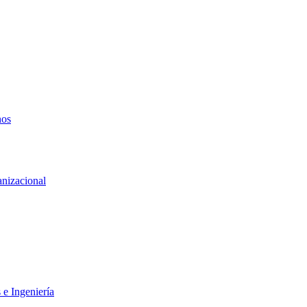
nos
anizacional
 e Ingeniería