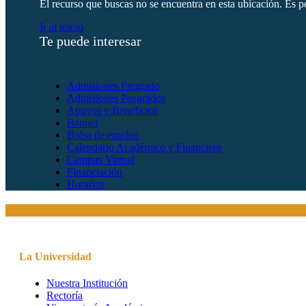
El recurso que buscas no se encuentra en esta ubicación. Es po
Ir al inicio
Te puede interesar
Admisiones Pregrado
Admisiones Posgrados
Apoyos y Beneficios
Banner
Bolsa de empleo
Calendario Académico y Financiero
Campus Virtual
Financiación
Horarios
La Universidad
Nuestra Institución
Rectoría