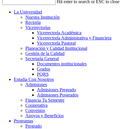
Hit enter to search or ESC to close
La Universidad
Nuestra Institución
Rectoría
Vicerrectorías
Vicerrectoría Académica
Vicerrectoría Administrativa y Financiera
Vicerrectoría Pastoral
Planeación y Calidad Institucional
Gestión de la Calidad
Secretaría General
Documentos institucionales
Grados
PQRS
Estudia Con Nosotros
Admisiones
Admisiones Pregrado
Admisiones Posgrados
Financia Tu Semestre
Cooperativa
Convenios
Apoyos y Beneficios
Programas
Pregrado