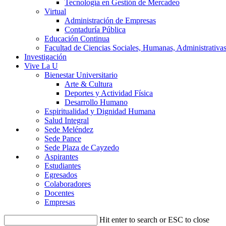
Tecnología en Gestión de Mercadeo
Virtual
Administración de Empresas
Contaduría Pública
Educación Continua
Facultad de Ciencias Sociales, Humanas, Administrativas
Investigación
Vive La U
Bienestar Universitario
Arte & Cultura
Deportes y Actividad Física
Desarrollo Humano
Espiritualidad y Dignidad Humana
Salud Integral
Sede Meléndez
Sede Pance
Sede Plaza de Cayzedo
Aspirantes
Estudiantes
Egresados
Colaboradores
Docentes
Empresas
Hit enter to search or ESC to close