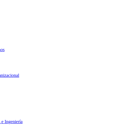
nos
anizacional
 e Ingeniería