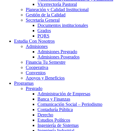
Vicerrectoría Pastoral
Planeación y Calidad Institucional
Gestión de la Calidad
Secretaría General
Documentos institucionales
Grados
PQRS
Estudia Con Nosotros
Admisiones
Admisiones Pregrado
Admisiones Posgrados
Financia Tu Semestre
Cooperativa
Convenios
Apoyos y Beneficios
Programas
Pregrado
Administración de Empresas
Banca y Finanzas
Comunicación Social – Periodismo
Contaduría Pública
Derecho
Estudios Políticos
Ingeniería de Sistemas
Ingeniería Industrial