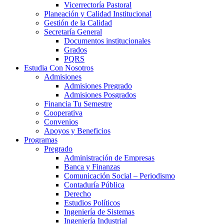
Vicerrectoría Pastoral
Planeación y Calidad Institucional
Gestión de la Calidad
Secretaría General
Documentos institucionales
Grados
PQRS
Estudia Con Nosotros
Admisiones
Admisiones Pregrado
Admisiones Posgrados
Financia Tu Semestre
Cooperativa
Convenios
Apoyos y Beneficios
Programas
Pregrado
Administración de Empresas
Banca y Finanzas
Comunicación Social – Periodismo
Contaduría Pública
Derecho
Estudios Políticos
Ingeniería de Sistemas
Ingeniería Industrial