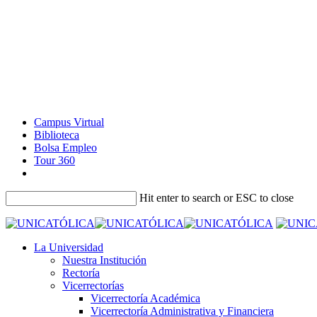
Campus Virtual
Biblioteca
Bolsa Empleo
Tour 360
Hit enter to search or ESC to close
La Universidad
Nuestra Institución
Rectoría
Vicerrectorías
Vicerrectoría Académica
Vicerrectoría Administrativa y Financiera