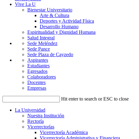
Vive La U
Bienestar Universitario
Arte & Cultura
Deportes y Actividad Física
Desarrollo Humano
Espiritualidad y Dignidad Humana
Salud Integral
Sede Meléndez
Sede Pance
Sede Plaza de Cayzedo
Aspirantes
Estudiantes
Egresados
Colaboradores
Docentes
Empresas
Hit enter to search or ESC to close
La Universidad
Nuestra Institución
Rectoría
Vicerrectorías
Vicerrectoría Académica
Vicerrectoría Administrativa y Financiera